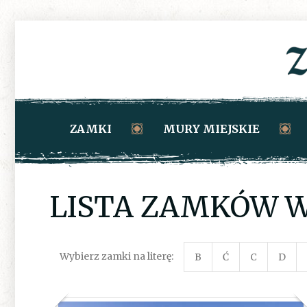
ZAMKI
MURY MIEJSKIE
LISTA ZAMKÓW W
Wybierz zamki na literę:
B
Ć
C
D