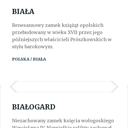
BIAŁA
Renesansowy zamek książąt opolskich
przebudowany w wieku XVII przez jego
późniejszych właścicieli Prószkowskich w
stylu barokowym.
POLSKA / BIAŁA
BIAŁOGARD
Niezachowany zamek księcia wołogoskiego
Warcisława IV. Niewielkie relikty zachował