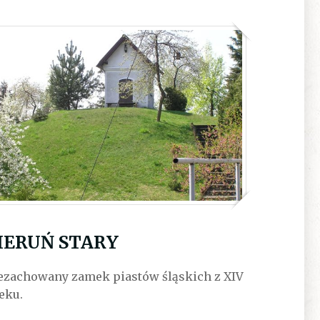
IERUŃ STARY
ezachowany zamek piastów śląskich z XIV
eku.