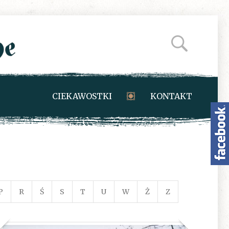
CIEKAWOSTKI
KONTAKT
P
R
Ś
S
T
U
W
Ż
Z