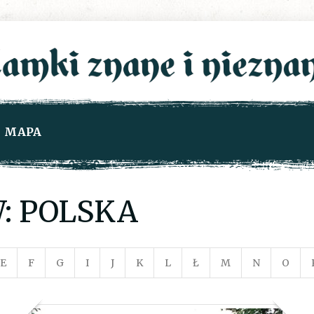
MAPA
: POLSKA
E
F
G
I
J
K
L
Ł
M
N
O