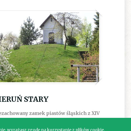
IERUŃ STARY
ezachowany zamek piastów śląskich z XIV
eku.
nie, wyrażasz zgodę na korzystanie z plików cookie.