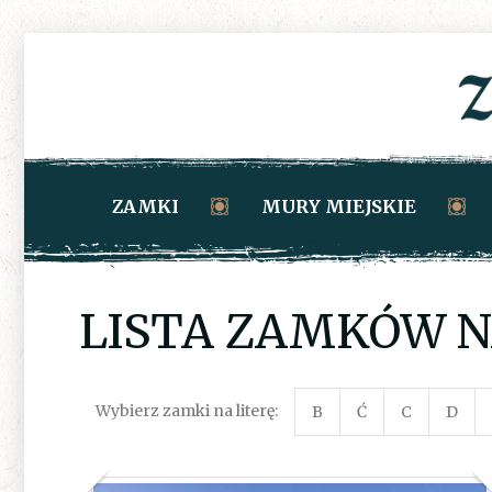
ZAMKI
MURY MIEJSKIE
LISTA ZAMKÓW NA
Wybierz zamki na literę:
B
Ć
C
D