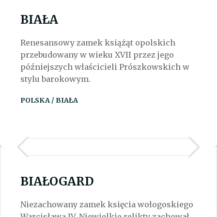
BIAŁA
Renesansowy zamek książąt opolskich
przebudowany w wieku XVII przez jego
późniejszych właścicieli Prószkowskich w
stylu barokowym.
POLSKA / BIAŁA
BIAŁOGARD
Niezachowany zamek księcia wołogoskiego
Warcisława IV. Niewielkie relikty zachował