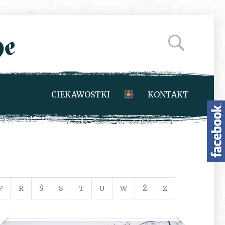
CIEKAWOSTKI
KONTAKT
P
R
Ś
S
T
U
W
Ż
Z