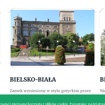
BIELSKO-BIAŁA
B
Zamek wzniesiony w stylu gotyckim przez
Ni
książąt cieszyńskich. Wielokrotnie
wi
przebudowywany od roku 1752 własność
ane i nieznane korzysta z plików cookie. Pozostając na tej stro