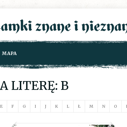
MAPA
 LITERĘ: B
E
F
G
I
J
K
L
Ł
M
N
O