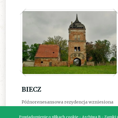
BIECZ
Późnorenesansowa rezydencja wzniesiona
w XVI wieku na miejscu wcześniejszej
obronnej budowli. Po kilku przebudowach
Powiadomienie o plikach cookie - Archiwa B - Zamki zn