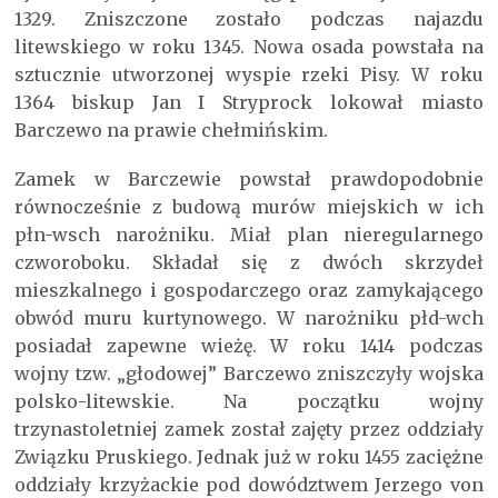
1329. Zniszczone zostało podczas najazdu
litewskiego w roku 1345. Nowa osada powstała na
sztucznie utworzonej wyspie rzeki Pisy. W roku
1364 biskup Jan I Stryprock lokował miasto
Barczewo na prawie chełmińskim.
Zamek w Barczewie powstał prawdopodobnie
równocześnie z budową murów miejskich w ich
płn-wsch narożniku. Miał plan nieregularnego
czworoboku. Składał się z dwóch skrzydeł
mieszkalnego i gospodarczego oraz zamykającego
obwód muru kurtynowego. W narożniku płd-wch
posiadał zapewne wieżę. W roku 1414 podczas
wojny tzw. „głodowej” Barczewo zniszczyły wojska
polsko-litewskie. Na początku wojny
trzynastoletniej zamek został zajęty przez oddziały
Związku Pruskiego. Jednak już w roku 1455 zaciężne
oddziały krzyżackie pod dowództwem Jerzego von