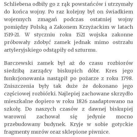
Schliebena odbiły go z rąk powstańców i utrzymały
do końca wojny. Po raz kolejny był on świadkiem
wojennych zmagań podczas ostatniej wojny
pomiędzy Polską a Zakonem Krzyżackim w latach
1519-21. W styczniu roku 1521 wojska zakonne
próbowały zdobyć zamek jednak mimo ostrzału
artyleryjskiego odstąpiły od szturmu.
Barczewski zamek był aż do czasu rozbiorów
siedzibą zarządcy biskupich dóbr. Kres jego
funkcjonowania nastąpił po pożarze z roku 1798.
Zniszczenia były tak duże że dokonano jego
częściowej rozbiórki. Najlepiej zachowane skrzydło
mieszkalne dopiero w roku 1826 zaadaptowano na
szkołę. Do naszych czasów z dawnej biskupiej
warowni zachował się jedynie mocno
przebudowany budynek. Kryje w sobie gotyckie
fragmenty murów oraz sklepione piwnice.