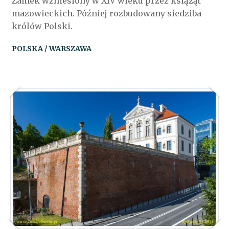
Zamek wzniesiony w XIV wieku przez książąt
mazowieckich. Później rozbudowany siedziba
królów Polski.
POLSKA / WARSZAWA