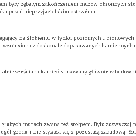
żem były zębatym zakończeniem murów obronnych st
mku przed nieprzyjacielskim ostrzałem.
legający na żłobieniu w tynku poziomych i pionowych 
ła wzniesiona z doskonale dopasowanych kamiennych 
ształcie sześcianu kamień stosowany głównie w budow
grubych murach zwana też stołpem. Była zazwyczaj 
ogół grodu i nie stykała się z pozostałą zabudową. Słu