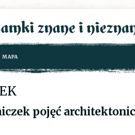
MAPA
EK
iczek pojęć architektoni