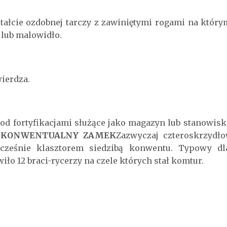
ałcie ozdobnej tarczy z zawiniętymi rogami na który
 lub malowidło.
ierdza.
od fortyfikacjami służące jako magazyn lub stanowi
.
KONWENTUALNY ZAMEK
Zazwyczaj czteroskrzyd
cześnie klasztorem siedzibą konwentu. Typowy dla
iło 12 braci-rycerzy na czele których stał komtur.