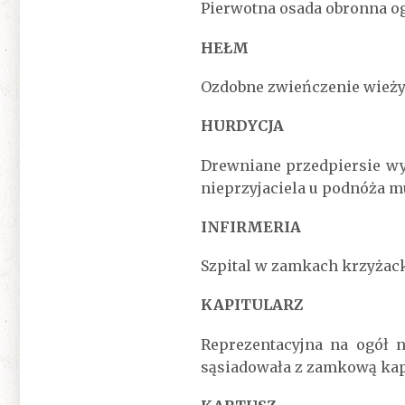
Pierwotna osada obronna o
HEŁM
Ozdobne zwieńczenie wieży 
HURDYCJA
Drewniane przedpiersie wy
nieprzyjaciela u podnóża m
INFIRMERIA
Szpital w zamkach krzyżack
KAPITULARZ
Reprezentacyjna na ogół n
sąsiadowała z zamkową kap