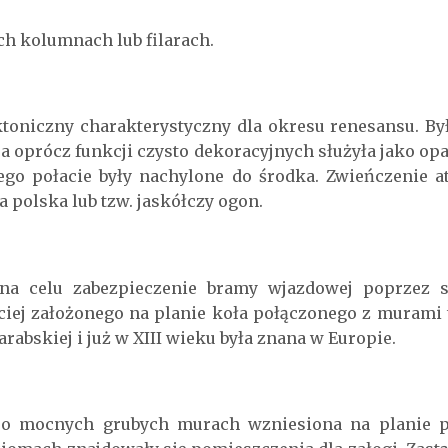
ch kolumnach lub filarach.
toniczny charakterystyczny dla okresu renesansu. By
oprócz funkcji czysto dekoracyjnych służyła jako op
ego połacie były nachylone do środka. Zwieńczenie at
 polska lub tzw. jaskółczy ogon.
na celu zabezpieczenie bramy wjazdowej poprzez s
iej założonego na planie koła połączonego z murami 
arabskiej i już w XIII wieku była znana w Europie.
a o mocnych grubych murach wzniesiona na planie 