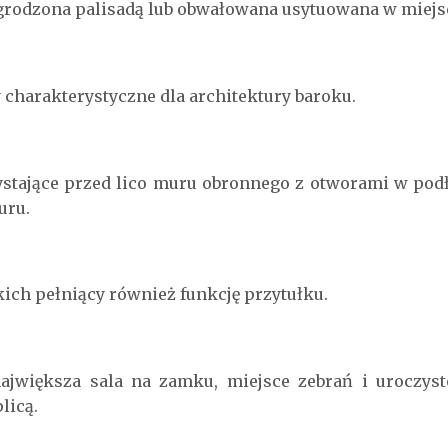
grodzona palisadą lub obwałowana usytuowana w miejs
charakterystyczne dla architektury baroku.
stające przed lico muru obronnego z otworami w podł
uru.
ich pełniący również funkcję przytułku.
ajwiększa sala na zamku, miejsce zebrań i uroczys
licą.