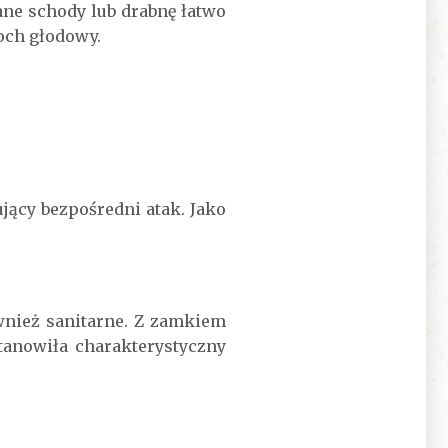
ane schody lub drabnę łatwo
loch głodowy.
ący bezpośredni atak. Jako
wnież sanitarne. Z zamkiem
Stanowiła charakterystyczny