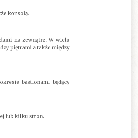
że konsolą.
adami na zewnątrz. W wielu
zy piętrami a także między
kresie bastionami będący
j lub kilku stron.