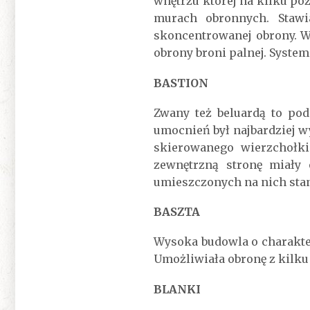
wnętrzu której na kilku po
murach obronnych. Stawi
skoncentrowanej obrony. W
obrony broni palnej. Syste
BASTION
Zwany też beluardą to po
umocnień był najbardziej w
skierowanego wierzchołki
zewnętrzną stronę miały 
umieszczonych na nich stan
BASZTA
Wysoka budowla o charakte
Umożliwiała obronę z kilku
BLANKI