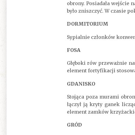
obrony. Posiadała wejście 
było zniszczyć. W czasie po
DORMITORIUM
Sypialnie członków konwen
FOSA
Głęboki rów przeważnie na
element fortyfikacji stoso
GDANISKO
Stojąca poza murami obron
łączył ją kryty ganek licz
element zamków krzyżacki
GRÓD