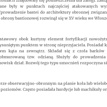
ziomach znajdowały się pomieszczenia dla załogi. Zast
ane były w punktach najczęściej atakowanych wym
prowadzenie bastei do architektury obronnej związan
m obrony bastionowej rozwinął się w XV wieku we Włosz
dstawowy obok kurtyny element fortyfikacji nowożyt
ysuniętym punktem w stronę nieprzyjaciela. Posiadał k
em kąta na zewnątrz. Składał się z czoła barków o
obmurowaną tzw. odzianą. Służyły do prowadzenia o
owisk dział. Rozwój tego typu umocnień rozpoczyna s
rze obserwacyjno-obronnym na planie koła lub wielobo
 poziomów. Często posiadała hurdycje lub machikuły or