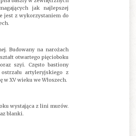
ąpiła baszty w zewnętrznych
agających jak najlepszej
e jest z wykorzystaniem do
ech.
nej. Budowany na narożach
ształt otwartego pięcioboku
raz szyi. Często bastiony
strzału artyleryjskiego z
ię w XV wieku we Włoszech.
ku wystająca z lini murów.
az blanki.