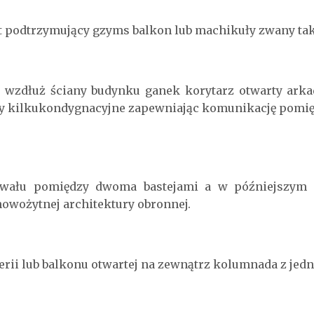
t podtrzymujący gzyms balkon lub machikuły zwany tak
 wzdłuż ściany budynku ganek korytarz otwarty ark
y kilkukondygnacyjne zapewniając komunikację pomięd
 wału pomiędzy dwoma bastejami a w późniejszym o
wożytnej architektury obronnej.
erii lub balkonu otwartej na zewnątrz kolumnada z jedne