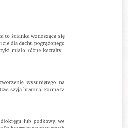
ła to ścianka wznosząca się
arcie dla dachu pogrążonego
tyki miało różne kształty :
tworzenie wysuniętego na
tzw. szyją bramną. Forma ta
półokręgu lub podkowy, we