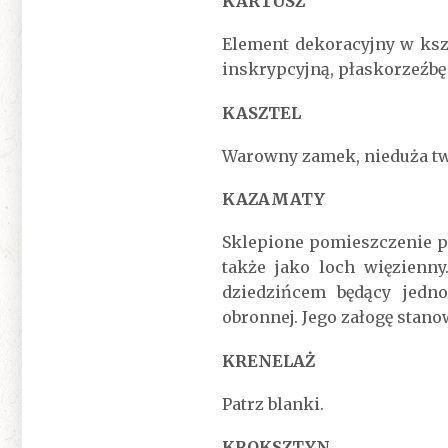
KARTUSZ
Element dekoracyjny w kszt
inskrypcyjną, płaskorzeźbę
KASZTEL
Warowny zamek, nieduża tw
KAZAMATY
Sklepione pomieszczenie p
także jako loch więzienny
dziedzińcem będący jedno
obronnej. Jego załogę stanow
KRENELAŻ
Patrz blanki.
KROKSZTYN