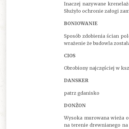
Inaczej nazywane krenela
Służyło ochronie załogi za
BONIOWANIE
Sposób zdobienia ścian po
wrażenie że budowla zosta
CIOS
Obrobiony najczęściej w k
DANSKER
patrz gdanisko
DONŻON
Wysoka murowana wieża o 
na terenie drewnianego na 