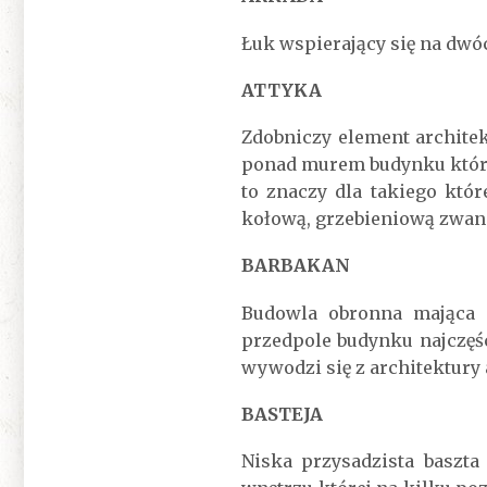
Łuk wspierający się na dwó
ATTYKA
Zdobniczy element architek
ponad murem budynku która 
to znaczy dla takiego któr
kołową, grzebieniową zwana
BARBAKAN
Budowla obronna mająca 
przedpole budynku najczęśc
wywodzi się z architektury 
BASTEJA
Niska przysadzista baszt