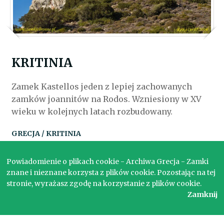
KRITINIA
Zamek Kastellos jeden z lepiej zachowanych
zamków joannitów na Rodos. Wzniesiony w XV
wieku w kolejnych latach rozbudowany.
GRECJA / KRITINIA
Powiadomienie o plikach cookie - Archiwa Grecja - Zamki
znane i nieznane korzysta z plików cookie. Pozostając na tej
stronie, wyrażasz zgodę na korzystanie z plików cookie.
Zamknij