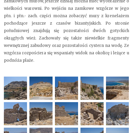
zamkowych murów, jeszcze dzisiaj można mieć wyobrażenie o
wielkości warowni. Po wejściu na zamkowe wzgórze w jego
płn. i płn.- zach. części można zobaczyć mury z krenelażem
pochodzące jeszcze z czasów bizantyjskich. Po stronie
południowej znajdują się pozostałości dwóch gotyckich
okrągłych wież. Zachowały się także niewielkie fragmenty
wewnętrznej zabudowy oraz pozostałości cystern na wodę. Ze
wzgórza rozpościera się wspaniały widok na okolicę i leżące u
podnóża plaże.