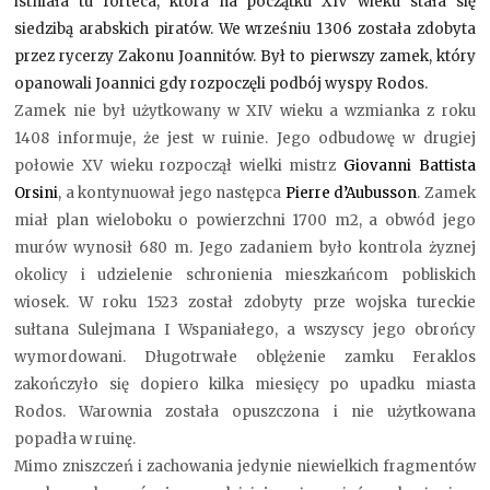
istniała tu forteca, która na początku XIV wieku stała się
siedzibą arabskich piratów. We wrześniu 1306 została zdobyta
przez rycerzy Zakonu Joannitów. Był to pierwszy zamek, który
opanowali Joannici gdy rozpoczęli podbój wyspy Rodos.
Zamek nie był użytkowany w XIV wieku a wzmianka z roku
1408 informuje, że jest w ruinie. Jego odbudowę w drugiej
połowie XV wieku rozpoczął wielki mistrz
Giovanni Battista
Orsini
, a kontynuował jego następca
Pierre d’Aubusson
. Zamek
miał plan wieloboku o powierzchni 1700 m
2
, a obwód jego
murów wynosił 680 m. Jego zadaniem było kontrola żyznej
okolicy i udzielenie schronienia mieszkańcom pobliskich
wiosek. W roku 1523 został zdobyty prze wojska tureckie
sułtana Sulejmana I Wspaniałego, a wszyscy jego obrońcy
wymordowani. Długotrwałe oblężenie zamku Feraklos
zakończyło się dopiero kilka miesięcy po upadku miasta
Rodos. Warownia została opuszczona i nie użytkowana
popadła w ruinę.
Mimo zniszczeń i zachowania jedynie niewielkich fragmentów