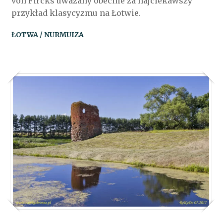
von Fircks uważany obecnie za najciekawszy
przykład klasycyzmu na Łotwie.
ŁOTWA / NURMUIZA