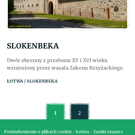
SLOKENBEKA
Dwór obronny z przełomu XV i XVI wieku
wzniesiony przez wasala Zakonu Krzyżackiego.
ŁOTWA / SLOKENBEKA
1
2
Powiadomienie o plikach cookie - Łotwa - Zamki znane i