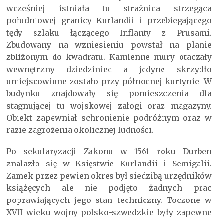
wcześniej istniała tu strażnica strzegąca
południowej granicy Kurlandii i przebiegającego
tędy szlaku łączącego Inflanty z Prusami.
Zbudowany na wzniesieniu powstał na planie
zbliżonym do kwadratu. Kamienne mury otaczały
wewnętrzny dziedziniec a jedyne skrzydło
umiejscowione zostało przy północnej kurtynie. W
budynku znajdowały się pomieszczenia dla
stagnującej tu wojskowej załogi oraz magazyny.
Obiekt zapewniał schronienie podróżnym oraz w
razie zagrożenia okolicznej ludności.
Po sekularyzacji Zakonu w 1561 roku Durben
znalazło się w Księstwie Kurlandii i Semigalii.
Zamek przez pewien okres był siedzibą urzędników
książęcych ale nie podjęto żadnych prac
poprawiających jego stan techniczny. Toczone w
XVII wieku wojny polsko-szwedzkie były zapewne