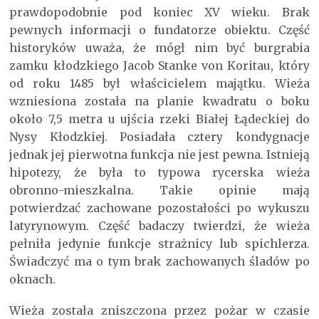
prawdopodobnie pod koniec XV wieku. Brak
pewnych informacji o fundatorze obiektu. Część
historyków uważa, że mógł nim być burgrabia
zamku kłodzkiego Jacob Stanke von Koritau, który
od roku 1485 był właścicielem majątku. Wieża
wzniesiona została na planie kwadratu o boku
około 7,5 metra u ujścia rzeki Białej Łądeckiej do
Nysy Kłodzkiej. Posiadała cztery kondygnacje
jednak jej pierwotna funkcja nie jest pewna. Istnieją
hipotezy, że była to typowa rycerska wieża
obronno-mieszkalna. Takie opinie mają
potwierdzać zachowane pozostałości po wykuszu
latyrynowym. Część badaczy twierdzi, że wieża
pełniła jedynie funkcje strażnicy lub spichlerza.
Świadczyć ma o tym brak zachowanych śladów po
oknach.
Wieża została zniszczona przez pożar w czasie