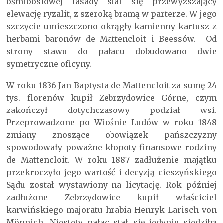
ośmioosiowej fasady stal się przewyższający
elewację ryzalit, z szeroką bramą w parterze. W jego
szczycie umieszczono okrągły kamienny kartusz z
herbami baronów de Mattencloit i Beessów. Od
strony stawu do pałacu dobudowano dwie
symetryczne oficyny.
W roku 1836 Jan Baptysta de Mattencloit za sumę 24
tys. florenów kupił Zebrzydowice Górne, czym
zakończył dotychczasowy podział wsi.
Przeprowadzone po Wiośnie Ludów w roku 1848
zmiany znoszące obowiązek pańszczyzny
spowodowały poważne kłopoty finansowe rodziny
de Mattencloit. W roku 1887 zadłużenie majątku
przekroczyło jego wartość i decyzją cieszyńskiego
Sądu został wystawiony na licytację. Rok później
zadłużone Zebrzydowice kupił właściciel
karwińskiego majoratu hrabia Henryk Larisch von
Mönnich. Niestety pałac stał się jedynie siedzibą