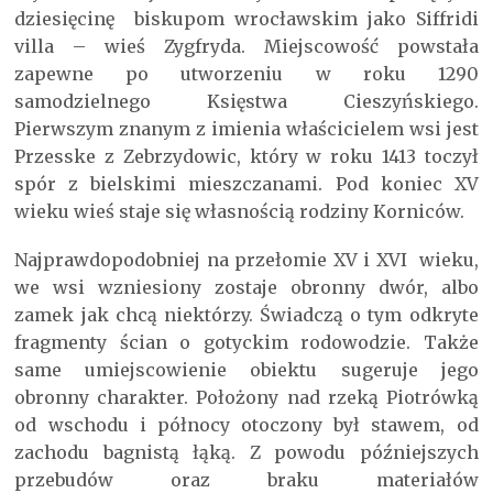
dziesięcinę biskupom wrocławskim jako Siffridi
villa – wieś Zygfryda. Miejscowość powstała
zapewne po utworzeniu w roku 1290
samodzielnego Księstwa Cieszyńskiego.
Pierwszym znanym z imienia właścicielem wsi jest
Przesske z Zebrzydowic, który w roku 1413 toczył
spór z bielskimi mieszczanami. Pod koniec XV
wieku wieś staje się własnością rodziny Korniców.
Najprawdopodobniej na przełomie XV i XVI wieku,
we wsi wzniesiony zostaje obronny dwór, albo
zamek jak chcą niektórzy. Świadczą o tym odkryte
fragmenty ścian o gotyckim rodowodzie. Także
same umiejscowienie obiektu sugeruje jego
obronny charakter. Położony nad rzeką Piotrówką
od wschodu i północy otoczony był stawem, od
zachodu bagnistą łąką. Z powodu późniejszych
przebudów oraz braku materiałów