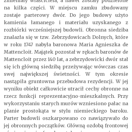
zmieniały właściciela, a nawet zostały podzielone
na kilka części. W miejscu zamku zbudowany
zostaje parterowy dwór. Do jego budowy użyto
kamienia łamanego i materiału uzyskanego z
rozbiórki wcześniejszej budowli. Obronna siedziba
znalazła się w tzw. Zebrzydowicach Dolnych, które
w roku 1747 nabyła baronowa Maria Agnieszka de
Mattencloit. Majątek pozostał w rękach baronów de
Mattencloit przez 140 lat, a zebrzydowicki dwór stał
się ich główną siedzibą przeżywając wówczas czas
swej największej świetności. W tym okresie
nastąpiła gruntowna przebudowa rezydencji. W jej
wyniku obiekt całkowicie utracił cechy obronne na
rzecz funkcji reprezentacyjno-mieszkalnych. Przy
wykorzystaniu starych murów wzniesiono pałac na
planie prostokąta w stylu niemieckiego baroku.
Parter budowli oszkarpowano co nawiązywało do
jej obronnych początków. Główną ozdobą frontowej