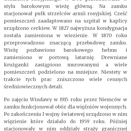
stylu barokowym wieżę główną. Na zamku
stacjonował pułk strzelców armii rosyjskiej. Cześć
pomieszczeń zaadaptowano na szpital w kaplicy
urządzono cerkiew. W 1827 najwyższa kondygnacja
została zamieniona w wiezienie. W 1870 roku
przeprowadzono znaczącą przebudowę zamku.
Wieżę pozbawiono barokowego hełmu i
zamieniono w portową latarnię. Drewniane
krużganki zastąpiono murowanymi a wiele
pomieszczeń podzielono na mniejsze. Niestety w
trakcie tych prac zniszczono wiele cennych
średniowiecznych detali.
Po zajęciu Windawy w 1915 roku przez Niemców w
zamku funkcjonował obóz dla więźniów wojennych.
Po zakończeniu I wojny światowej urządzono w nim
więzienie które działało do 1959 roku. Później
stacjonowały w nim oddziały straży granicznej