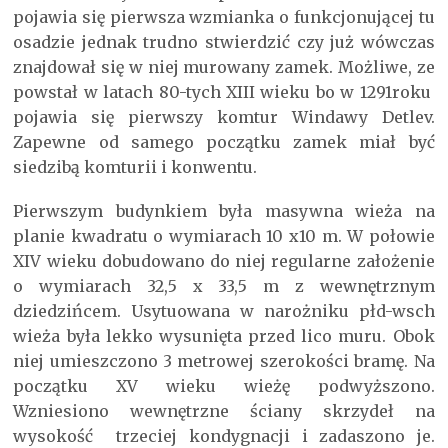
pojawia się pierwsza wzmianka o funkcjonującej tu
osadzie jednak trudno stwierdzić czy już wówczas
znajdował się w niej murowany zamek. Możliwe, ze
powstał w latach 80-tych XIII wieku bo w 1291roku
pojawia się pierwszy komtur Windawy Detlev.
Zapewne od samego początku zamek miał być
siedzibą komturii i konwentu.
Pierwszym budynkiem była masywna wieża na
planie kwadratu o wymiarach 10 x10 m. W połowie
XIV wieku dobudowano do niej regularne założenie
o wymiarach 32,5 x 33,5 m z wewnętrznym
dziedzińcem. Usytuowana w narożniku płd-wsch
wieża była lekko wysunięta przed lico muru. Obok
niej umieszczono 3 metrowej szerokości bramę. Na
początku XV wieku wieżę podwyższono.
Wzniesiono wewnętrzne ściany skrzydeł na
wysokość trzeciej kondygnacji i zadaszono je.