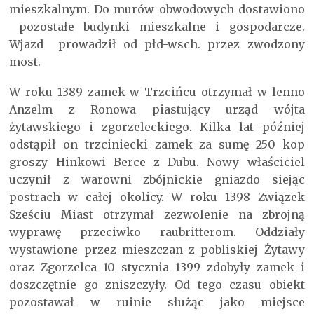
mieszkalnym. Do murów obwodowych dostawiono
pozostałe budynki mieszkalne i gospodarcze.
Wjazd prowadził od płd-wsch. przez zwodzony
most.
W roku 1389 zamek w Trzcińcu otrzymał w lenno
Anzelm z Ronowa piastujący urząd wójta
żytawskiego i zgorzeleckiego. Kilka lat później
odstąpił on trzciniecki zamek za sumę 250 kop
groszy Hinkowi Berce z Dubu. Nowy właściciel
uczynił z warowni zbójnickie gniazdo siejąc
postrach w całej okolicy. W roku 1398 Związek
Sześciu Miast otrzymał zezwolenie na zbrojną
wyprawę przeciwko raubritterom. Oddziały
wystawione przez mieszczan z pobliskiej Żytawy
oraz Zgorzelca 10 stycznia 1399 zdobyły zamek i
doszczętnie go zniszczyły. Od tego czasu obiekt
pozostawał w ruinie służąc jako miejsce