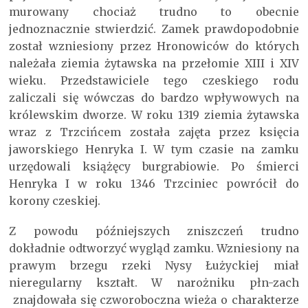
murowany chociaż trudno to obecnie
jednoznacznie stwierdzić. Zamek prawdopodobnie
został wzniesiony przez Hronowiców do których
należała ziemia żytawska na przełomie XIII i XIV
wieku. Przedstawiciele tego czeskiego rodu
zaliczali się wówczas do bardzo wpływowych na
królewskim dworze. W roku 1319 ziemia żytawska
wraz z Trzcińcem została zajęta przez księcia
jaworskiego Henryka I. W tym czasie na zamku
urzędowali książęcy burgrabiowie. Po śmierci
Henryka I w roku 1346 Trzciniec powrócił do
korony czeskiej.
Z powodu późniejszych zniszczeń trudno
dokładnie odtworzyć wygląd zamku. Wzniesiony na
prawym brzegu rzeki Nysy Łużyckiej miał
nieregularny kształt. W narożniku płn-zach
znajdowała się czworoboczna wieża o charakterze