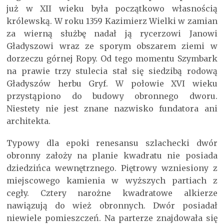
już w XII wieku była początkowo własnością
królewską. W roku 1359 Kazimierz Wielki w zamian
za wierną służbę nadał ją rycerzowi Janowi
Gładyszowi wraz ze sporym obszarem ziemi w
dorzeczu górnej Ropy. Od tego momentu Szymbark
na prawie trzy stulecia stał się siedzibą rodową
Gładyszów herbu Gryf. W połowie XVI wieku
przystąpiono do budowy obronnego dworu.
Niestety nie jest znane nazwisko fundatora ani
architekta.
Typowy dla epoki renesansu szlachecki dwór
obronny założy na planie kwadratu nie posiada
dziedzińca wewnętrznego. Piętrowy wzniesiony z
miejscowego kamienia w wyższych partiach z
cegły. Cztery narożne kwadratowe alkierze
nawiązują do wież obronnych. Dwór posiadał
niewiele pomieszczeń. Na parterze znajdowała się