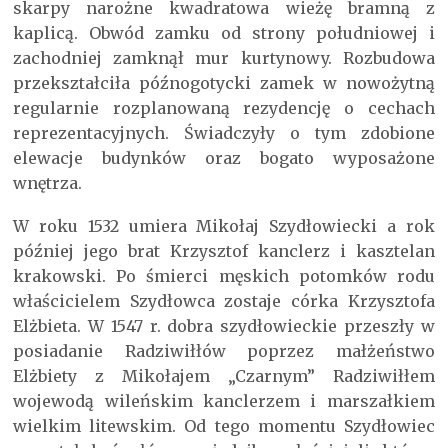
skarpy narożne kwadratowa wieżę bramną z
kaplicą. Obwód zamku od strony południowej i
zachodniej zamknął mur kurtynowy. Rozbudowa
przekształciła późnogotycki zamek w nowożytną
regularnie rozplanowaną rezydencję o cechach
reprezentacyjnych. Świadczyły o tym zdobione
elewacje budynków oraz bogato wyposażone
wnętrza.
W roku 1532 umiera Mikołaj Szydłowiecki a rok
później jego brat Krzysztof kanclerz i kasztelan
krakowski. Po śmierci męskich potomków rodu
właścicielem Szydłowca zostaje córka Krzysztofa
Elżbieta. W 1547 r. dobra szydłowieckie przeszły w
posiadanie Radziwiłłów poprzez małżeństwo
Elżbiety z Mikołajem „Czarnym” Radziwiłłem
wojewodą wileńskim kanclerzem i marszałkiem
wielkim litewskim. Od tego momentu Szydłowiec