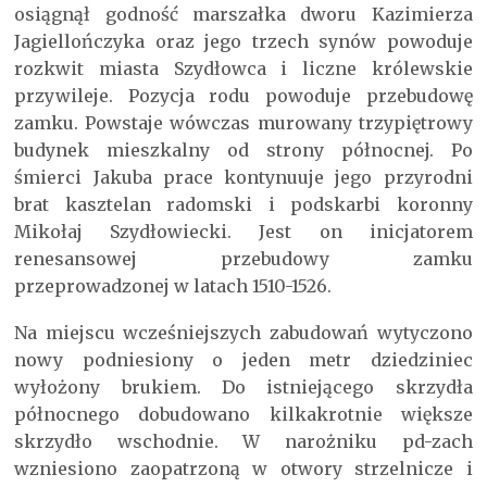
osiągnął godność marszałka dworu Kazimierza
Jagiellończyka oraz jego trzech synów powoduje
rozkwit miasta Szydłowca i liczne królewskie
przywileje. Pozycja rodu powoduje przebudowę
zamku. Powstaje wówczas murowany trzypiętrowy
budynek mieszkalny od strony północnej. Po
śmierci Jakuba prace kontynuuje jego przyrodni
brat kasztelan radomski i podskarbi koronny
Mikołaj Szydłowiecki. Jest on inicjatorem
renesansowej przebudowy zamku
przeprowadzonej w latach 1510-1526.
Na miejscu wcześniejszych zabudowań wytyczono
nowy podniesiony o jeden metr dziedziniec
wyłożony brukiem. Do istniejącego skrzydła
północnego dobudowano kilkakrotnie większe
skrzydło wschodnie. W narożniku pd-zach
wzniesiono zaopatrzoną w otwory strzelnicze i