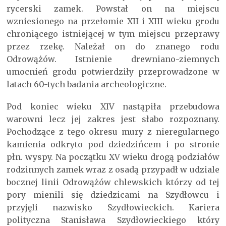
rycerski zamek. Powstał on na miejscu
wzniesionego na przełomie XII i XIII wieku grodu
chroniącego istniejącej w tym miejscu przeprawy
przez rzekę. Należał on do znanego rodu
Odrowążów. Istnienie drewniano-ziemnych
umocnień grodu potwierdziły przeprowadzone w
latach 60-tych badania archeologiczne.
Pod koniec wieku XIV nastąpiła przebudowa
warowni lecz jej zakres jest słabo rozpoznany.
Pochodzące z tego okresu mury z nieregularnego
kamienia odkryto pod dziedzińcem i po stronie
płn. wyspy. Na początku XV wieku drogą podziałów
rodzinnych zamek wraz z osadą przypadł w udziale
bocznej linii Odrowążów chlewskich którzy od tej
pory mienili się dziedzicami na Szydłowcu i
przyjęli nazwisko Szydłowieckich. Kariera
polityczna Stanisława Szydłowieckiego który