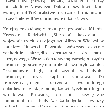
przestał być główną siedzibą właścicieli którzy
mieszkali w Nieświeżu. Dobrami szydłowieckimi
zwanymi od 1553 hrabstwem zarządzali mianowani
przez Radziwiłłów starostowie i dzierżawcy.
Kolejną rozbudowę zamku przeprowadza Mikołaj
Krzysztof Radziwiłł „Sierotka” kasztelan i
wojewoda trocki oraz jego syn Albrecht Władysław
kanclerz litewski. Powstało wówczas ostatnie
zachodnie skrzydło dostawione do muru
kurtynowego. Wraz z dobudowaną częścią skrzydła
północnego stworzyło ono dzisiejszą bryłę zamku.
Przebudowie uległy pomieszczenia w budynku
północnym oraz kaplica zamkowa. Do
reprezentacyjnego skrzydła wschodniego
dobudowana zostaje pomiędzy wieżyczkami loggia
widokowa. Prowadzą do niej zewnętrzne
monumentalne schody. Naroża budynku otrzymały
rodzaj bastionów które na poziomie drugiego piętra