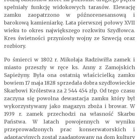
spełniały funkcję widokowych tarasów. Elewację
zamku zaopatrzono w późnorenesansową i
barokową kamieniarkę. Lata pierwszej połowy XVII
wieku to okres największego rozkwitu Szydłowca.
Kres świetności przyniosły wojny ze Szwecją oraz
rozbiory.
Po śmierci w 1802 r. Mikołaja Radziwiłła zamek i
miasto przeszły w ręce ks. Anny z Zamojskich
Sapieżyny. Była ona ostatnią właścicielką zamku
bowiem 17 maja 1828 sprzedała dobra szydłowieckie
Skarbowi Królestwa za 2 544 454 złp. Od tego czasu
zaczyna się powolna dewastacja zamku który był
wykorzystywany jako magazyn zboża i browar. W
1939 r. zamek przechodzi na własność Skarbu
Państwa. W latach powojennych w wyniku
przeprowadzonych prac konserwatorskich i
adaptacyjnych został zaadaptowany na dom kultury