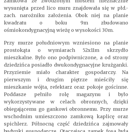
zamkowa ze zwodzonym mostem nieznacznie
wysunięta przed lico muru znajdowała się w płd.-
zach. narożniku założenia. Obok niej na planie
kwadratu o boku 9m zbudowano
ośmiokondygnacyjną wieżę o wysokości 30m.
Przy murze południowym wzniesiono na planie
prostokąta o wymiarach 52x11m skrzydło
mieszkalne. Było ono podpiwniczone, a od strony
dziedzińca posiadło dwukondygnacyjne krużganki.
Przyziemie miało charakter gospodarczy. Na
pierwszym i drugim piętrze mieściły się
mieszkanie wójta, refektarz oraz pokoje gościnne.
Poddasze pełniło rolę magazynu i było
wykorzystywane w celach obronnych, dzięki
obiegającemu go gankowi obronnemu. Przy murze
wschodnim umieszczono zamkową kaplicę oraz
spichlerz. Północną część dziedzińca zajmowały
budynki gospodarcze. Otaczająca zamek fosa była