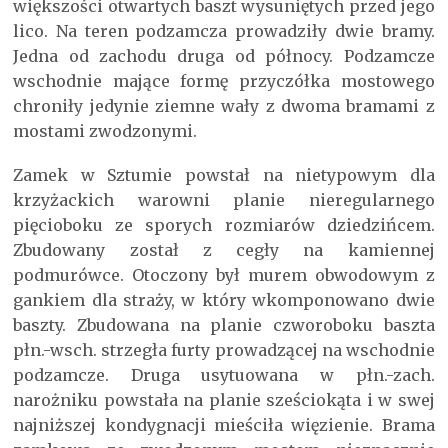
większości otwartych baszt wysuniętych przed jego
lico. Na teren podzamcza prowadziły dwie bramy.
Jedna od zachodu druga od północy. Podzamcze
wschodnie mające formę przyczółka mostowego
chroniły jedynie ziemne wały z dwoma bramami z
mostami zwodzonymi.
Zamek w Sztumie powstał na nietypowym dla
krzyżackich warowni planie nieregularnego
pięcioboku ze sporych rozmiarów dziedzińcem.
Zbudowany został z cegły na kamiennej
podmurówce. Otoczony był murem obwodowym z
gankiem dla straży, w który wkomponowano dwie
baszty. Zbudowana na planie czworoboku baszta
płn.-wsch. strzegła furty prowadzącej na wschodnie
podzamcze. Druga usytuowana w płn.-zach.
narożniku powstała na planie sześciokąta i w swej
najniższej kondygnacji mieściła więzienie. Brama