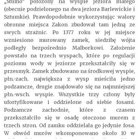
„Stumo” położony na wyspie jeziora Białego
(obecnie podzielonego na dwa jeziora Barlewickie i
Sztumkie). Prawdopodobnie wykorzystując walory
obronne miejsca Zakon zbudował tam jedną ze
swych strażnic. Po 1377 roku w jej miejsce
wzniesiono murowany zamek, siedzibę wójta
podległy bezpośrednio Malborkowi. Założenie
powstało na trzech wyspach, które po regulacji
poziomu wody w jeziorze przekształciły się w
przesmyk. Zamek zbudowano na środkowej wyspie,
płn.-zach. największa z wysp mieściła jedno
podzamcze, drugie znajdowało się na najmniejszej
płn.-wsch. wyspie. Wszystkie trzy człony były
ufortyfikowane i oddzielone od siebie fosami.
Podzamcze zachodnie, które z czasem
przekształciło się w osadę otoczono murem z
trzech stron. Od zamku oddzielała go jedynie fosa.
W obwód murów wkomponowano około 10 w