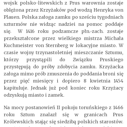
wojsk polsko-litewskich z Prus warownia zostaje
oblężona przez Krzyżaków pod wodzą Henryka von
Plauen. Polska załoga zamku po sześciu tygodniach
szturmów nie widząc nadziei na pomoc poddaje
się. W 1416 roku podzamcze płn.-zach. zostaje
przekształcone przez wielkiego mistrza Michała
Kuchmeister von Sternberg w lokacyjne miasto. W
czasie wojny trzynastoletniej mieszczanie Sztumu,
którzy przystąpili do Związku Pruskiego
przystępują do próby zdobycia zamku. Krzyżacka
załoga mimo prób zmuszenia do poddania broni się
przez pięć miesięcy i dopiero 8 kwietnia 1454
kapituluje. Jednak już pod koniec roku Krzyżacy
odzyskują miasto i zamek.
Na mocy postanowień II pokoju toruńskiego z 1466
roku Sztum znalazł się w granicach Prus
Królewskich stając się siedzibą polskich starostów.