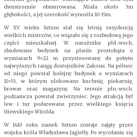
dwustronnie obmurowana. Miała około 3m
głębokości, a jej szerokość wynosiła 10-15m.
W XV wieku Sztum stał się letnią rezydencją
wielkich mistrzów, co wiązało się z rozbudową jego
części mieszkalnej. W narożniku płd.-wsch.
zbudowano budynek na planie prostokąta o
wymiarach 9×22 m przystosowany do pobytu
najwyższych rangą dostojników Zakonu. Na północ
od niego powstał kolejny budynek o wymiarach
11×55, w którym ulokowano kuchnię, piekarnię,
browar oraz magazyny. Na terenie płn.-wsch.
podzamcza powstał zwierzyniec. Jego atrakcją był
lew i tur podarowane przez wielkiego księcia
litewskiego Witolda.
W 1410 roku zamek Sztum zostaje zajęty przez
wojska króla Władysława Jagiełły. Po wycofaniu się