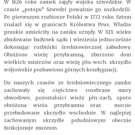
W 1626 roku zamek zajęły wojska szwedzkie. W
czasie „potopu” Szwedzi poważnie go uszkodzili.
Po pierwszym rozbiorze Polski w 1772 roku Sztum
znalazł się w granicach Królestwa Prus. Władze
pruskie umieściły na zamku urzędy. W XIX wieku
zbudowano budynek sądu i wiezienia jednocześnie
dokonując rozbiórki średniowiecznej zabudowy.
Obniżono wieżę przybramną, zburzono dom
wielkich mistrzów oraz wieżę płn.-wsch. skrzydło
wójtowskie pozbawiono górnych kondygnacji.
Do naszych czasów ze średniowiecznego zamku
zachowały się częściowo rozebrane mury
obwodowe, pozostałości wieży płn.-zach, sporo
obniżona wieża przybramna oraz mocno
przebudowane skrzydło wschodnie. W najlepiej
zachowanym skrzydle południowym obecnie
funkcjonuje muzeum.