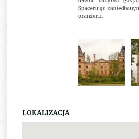
dawne budynki gospod
Spacerując zaniedbanym
oranżerii.
LOKALIZACJA