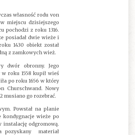
wczas własność rodu von
w miejscu dzisiejszego
 pochodzi z roku 1316.
e posiadał dwie wieże i
oku 1430 obiekt został
edną z zamkowych wież.
y dwór obronny. Jego
 w roku 1558 kupił wieś
iła po roku 1656 w który
von Churschwand. Nowy
2 musiano go rozebrać.
wym. Powstał na planie
 kondygnacje wieże po
w instalację odgromową.
 a pozyskany materiał