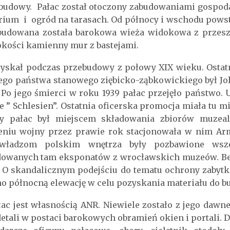
budowy. Pałac został otoczony zabudowaniami gospod
rium i ogród na tarasach. Od północy i wschodu powsta
udowana została barokowa wieża widokowa z przeszk
okości kamienny mur z bastejami.
yskał podczas przebudowy z połowy XIX wieku. Ostat
ego państwa stanowego ziębicko-ząbkowickiego był Joh
Po jego śmierci w roku 1939 pałac przejęło państwo.
 ” Schlesien”. Ostatnia oficerska promocja miała tu 
ny pałac był miejscem składowania zbiorów muze
eniu wojny przez prawie rok stacjonowała w nim Ar
 władzom polskim wnętrza były pozbawione wsze
dowanych tam eksponatów z wrocławskich muzeów. Bez 
. O skandalicznym podejściu do tematu ochrony zabyt
no północną elewację w celu pozyskania materiału do b
ac jest własnością ANR. Niewiele zostało z jego dawne
etali w postaci barokowych obramień okien i portali. D