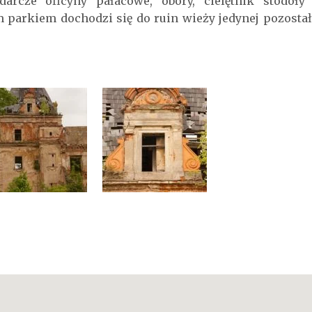
arcze oficyny pałacowe, obory, cielętnik stodoły
 parkiem dochodzi się do ruin wieży jedynej pozostał