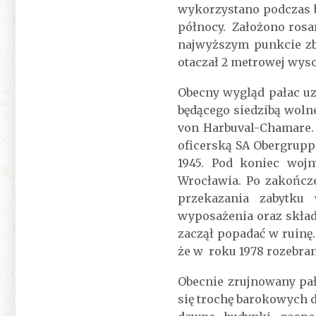
wykorzystano podczas 
północy. Założono rosa
najwyższym punkcie zb
otaczał 2 metrowej wys
Obecny wygląd pałac uz
będącego siedzibą woln
von Harbuval-Chamare. 
oficerską SA Obergruppe
1945. Pod koniec woj
Wrocławia. Po zakończ
przekazania zabytku
wyposażenia oraz skła
zaczął popadać w ruinę
że w roku 1978 rozebra
Obecnie zrujnowany pał
się trochę barokowych d