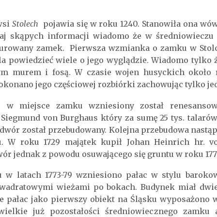
wsi
Stolech
pojawia się w roku 1240. Stanowiła ona wó
zaj skąpych informacji wiadomo że w średniowieczu 
urowany zamek. Pierwsza wzmianka o zamku w Stolcu
a powiedzieć wiele o jego wyglądzie. Wiadomo tylko ż
m murem i fosą. W czasie wojen husyckich około r
okonano jego częściowej rozbiórki zachowując tylko j
 w miejsce zamku wzniesiony został renesansow
iegmund von Burghaus który za sumę 25 tys. talarów
 dwór został przebudowany. Kolejna przebudowa nastąp
u. W roku 1729 majątek kupił Johan Heinrich hr. 
wór jednak z powodu osuwającego się gruntu w roku 177
 w latach 1773-79 wzniesiono pałac w stylu baroko
wadratowymi wieżami po bokach. Budynek miał dwie
 że pałac jako pierwszy obiekt na Śląsku wyposażono 
ewielkie już pozostałości średniowiecznego zamku