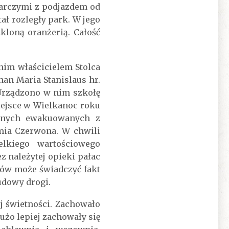
arczymi z podjazdem od
ł rozległy park. W jego
loną oranżerią. Całość
nim właścicielem Stolca
an Maria Stanislaus hr.
 Urządzono w nim szkołę
miejsce w Wielkanoc roku
alnych ewakuowanych z
mia Czerwona. W chwili
lkiego wartościowego
należytej opieki pałac
ków może świadczyć fakt
udowy drogi.
j świetności. Zachowało
użo lepiej zachowały się