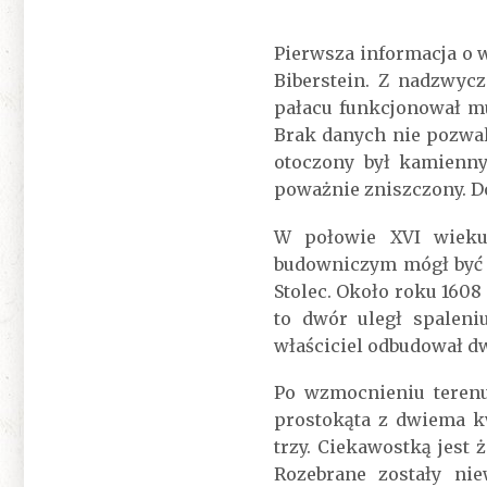
Pierwsza informacja o 
Biberstein. Z nadzwyc
pałacu funkcjonował m
Brak danych nie pozwal
otoczony był kamienny
poważnie zniszczony. D
W połowie XVI wieku
budowniczym mógł być S
Stolec. Około roku 1608
to dwór uległ spaleni
właściciel odbudował d
Po wzmocnieniu terenu
prostokąta z dwiema k
trzy. Ciekawostką jest
Rozebrane zostały ni