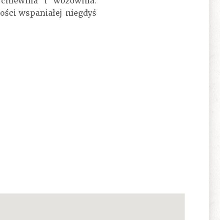
 chlewnia i wozownia.
ości wspaniałej niegdyś