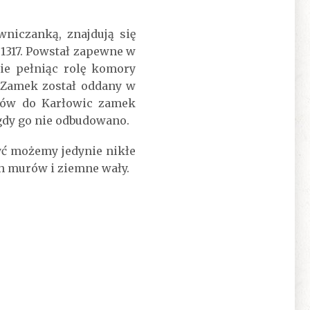
niczanką, znajdują się
1317. Powstał zapewne w
nie pełniąc rolę komory
. Zamek został oddany w
ssów do Karłowic zamek
gdy go nie odbudowano.
yć możemy jedynie nikłe
h murów i ziemne wały.