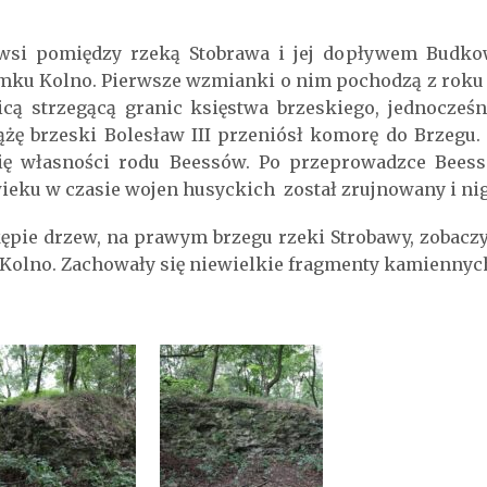
wsi pomiędzy rzeką Stobrawa i jej dopływem Budkow
amku Kolno. Pierwsze wzmianki o nim pochodzą z roku 
nicą strzegącą granic księstwa brzeskiego, jednocześ
siążę brzeski Bolesław III przeniósł komorę do Brzegu
się własności rodu Beessów. Po przeprowadzce Bee
ieku w czasie wojen husyckich został zrujnowany i ni
kępie drzew, na prawym brzegu rzeki Strobawy, zobacz
Kolno. Zachowały się niewielkie fragmenty kamiennyc