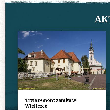
AK
Trwa remont zamku w
Wieliczce