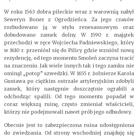
W roku 1563 dobra pileckie wraz z warownią nabył
Seweryn Boner z Ogrodzieńca. Za jego czasów
rozbudowano ją w stylu renesansowym oraz
dobudowano zamek dolny. W 1590 r. majątek
przechodzi w ręce Wojciecha Padniewskiego, który
w 1610 r. przeniósł się do Pilicy gdzie wzniósł nową
rezydencję, od tego momentu Smoleń zaczyna tracić
na znaczeniu. Jak wiele innych tak i tego zamku nie
ominął „potop” szwedzki. W 1655 r. żołnierze Karola
Gustawa po ciężkim ostrzale artyleryjskim zdobyli
zamek, który następnie doszczętnie ograbili a
odchodząc spalili. Od tego momentu popadał w
coraz większą ruinę, często zmieniał właścicieli,
którzy nie podejmowali nawet prób jego odbudowy.
Obecnie jest to zabezpieczona ruina udostępniona
do zwiedzania. Od strony wschodniej znajduję się