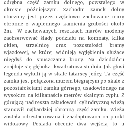
odrębna część zamku dolnego, powstałego w
okresie późniejszym. Zachodni zamek dolny
otoczony jest przez częściowo zachowane mury
obronne z wapiennego kamienia grubości około
2m. W zachowanych resztkach murów możemy
zaobserwować ślady podziału na komnaty, kilka
okien, strzelnicę oraz pozostałości bramy
wjazdowej, w której widnieją wgłębienia służące
niegdyś do spuszczania brony. Na dziedzińcu
znajduje się głęboka kwadratowa studnia. Jak głosi
legenda wykuli ją w skale tatarscy jeńcy. Ta część
zamku jest połączona murem biegnącym po skale z
pozostałościami zamku górnego, usadowionego na
wysokim na kilkanaście metrów skalnym cyplu. Z
górującą nad resztą zabudowań cylindryczną wieżą
stanowił najbardziej obronną część zamku. Wieża
została odrestaurowana i zaadaptowana na punkt
widokowy. Posiada obecnie dwa wejścia, to u