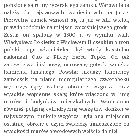
położone są ruiny rycerskiego zamku. Warownia ta
należy do najstarszych wzniesionych na Jurze.
Pierwotny zamek wznosił się tu już w XIII wieku,
prawdopodobnie na miejscu wcześniejszego grodu.
Został on spalony w 1300 r. w wyniku walk
Władysława Łokietka z Wacławem II czeskim o tron
polski. Jego właścicielem był wtedy kasztelan
radomski Otto z Pilczy herbu Topór. On też
zapewne wzniósł nowy, murowany, gotycki zamek z
kamienia łamanego. Powstał nieduży kamienny
zameczek na planie nieregularnego czworoboku
wykorzystujący walory obronne wzgórza oraz
wysokie wapienne skały, które włączono w linię
murów i budynków mieszkalnych. Wzniesiono
również potężną cylindryczną wieżę tzw. donżon w
najwyższym punkcie wzgórza. Była ona miejscem
ostatniej obrony o czym świadczy umieszczone na
wysokości murów obwodowych wejście do niej.