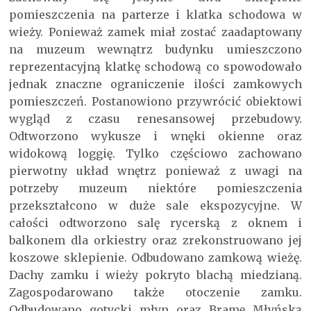
pomieszczenia na parterze i klatka schodowa w
wieży. Ponieważ zamek miał zostać zaadaptowany
na muzeum wewnątrz budynku umieszczono
reprezentacyjną klatkę schodową co spowodowało
jednak znaczne ograniczenie ilości zamkowych
pomieszczeń. Postanowiono przywrócić obiektowi
wygląd z czasu renesansowej przebudowy.
Odtworzono wykusze i wnęki okienne oraz
widokową loggię. Tylko częściowo zachowano
pierwotny układ wnętrz ponieważ z uwagi na
potrzeby muzeum niektóre pomieszczenia
przekształcono w duże sale ekspozycyjne. W
całości odtworzono salę rycerską z oknem i
balkonem dla orkiestry oraz zrekonstruowano jej
koszowe sklepienie. Odbudowano zamkową wieżę.
Dachy zamku i wieży pokryto blachą miedzianą.
Zagospodarowano także otoczenie zamku.
Odbudowano gotycki młyn oraz Bramę Młyńską