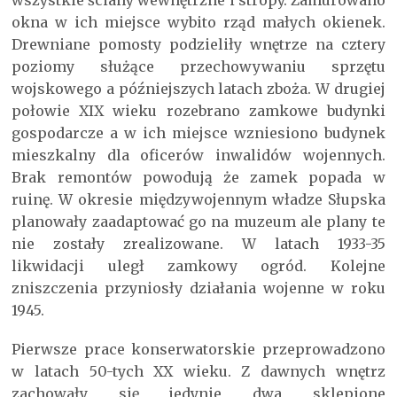
wszystkie ściany wewnętrzne i stropy. Zamurowano
okna w ich miejsce wybito rząd małych okienek.
Drewniane pomosty podzieliły wnętrze na cztery
poziomy służące przechowywaniu sprzętu
wojskowego a późniejszych latach zboża. W drugiej
połowie XIX wieku rozebrano zamkowe budynki
gospodarcze a w ich miejsce wzniesiono budynek
mieszkalny dla oficerów inwalidów wojennych.
Brak remontów powodują że zamek popada w
ruinę. W okresie międzywojennym władze Słupska
planowały zaadaptować go na muzeum ale plany te
nie zostały zrealizowane. W latach 1933-35
likwidacji uległ zamkowy ogród. Kolejne
zniszczenia przyniosły działania wojenne w roku
1945.
Pierwsze prace konserwatorskie przeprowadzono
w latach 50-tych XX wieku. Z dawnych wnętrz
zachowały się jedynie dwa sklepione