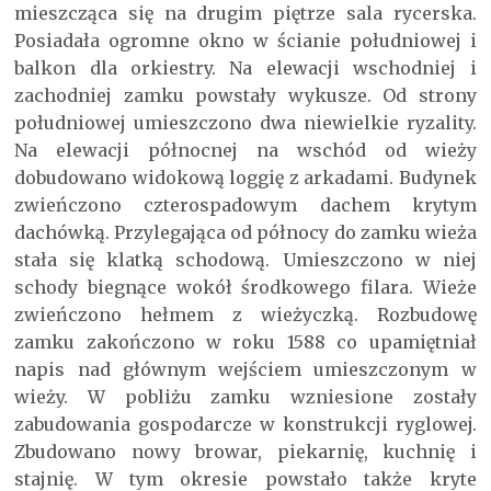
mieszcząca się na drugim piętrze sala rycerska.
Posiadała ogromne okno w ścianie południowej i
balkon dla orkiestry. Na elewacji wschodniej i
zachodniej zamku powstały wykusze. Od strony
południowej umieszczono dwa niewielkie ryzality.
Na elewacji północnej na wschód od wieży
dobudowano widokową loggię z arkadami. Budynek
zwieńczono czterospadowym dachem krytym
dachówką. Przylegająca od północy do zamku wieża
stała się klatką schodową. Umieszczono w niej
schody biegnące wokół środkowego filara. Wieże
zwieńczono hełmem z wieżyczką. Rozbudowę
zamku zakończono w roku 1588 co upamiętniał
napis nad głównym wejściem umieszczonym w
wieży. W pobliżu zamku wzniesione zostały
zabudowania gospodarcze w konstrukcji ryglowej.
Zbudowano nowy browar, piekarnię, kuchnię i
stajnię. W tym okresie powstało także kryte