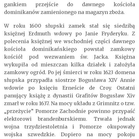
gankiem przejście do dawnego kościoła
dominikanów zamienionego na magazyn zboża.
W roku 1600 słupski zamek stał się siedzibą
księżnej Erdmuth wdowy po Janie Fryderyku. Z
polecenia księżnej we wschodniej części dawnego
kościoła dominikańskiego powstał zamkowy
kościół pod wezwaniem św. Jacka. Księżna
wykupiła od mieszczan kilka działek i założyła
zamkowy ogród. Po jej śmierci w roku 1623 domena
słupska przypadła siostrze Bogusława XIV Annie
wdowie po księciu Erneście de Croy. Ostatni
panujący książę z dynastii Grafitów Bogusław Xiv
zmarł w roku 1637. Na mocy układu z Grimnitz o tzw.
„przeżycie” Pomorze Zachodnie powinno przypaść
elektorowi brandenburskiemu. Trwała jednak
wojna trzydziestoletnia i Pomorze okupowały
wojska szwedzkie. Dopiero na mocy pokoju