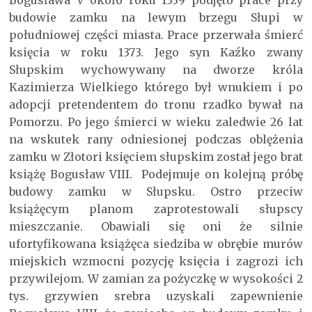
budowie zamku na lewym brzegu Słupi w
południowej części miasta. Prace przerwała śmierć
księcia w roku 1373. Jego syn Kaźko zwany
Słupskim wychowywany na dworze króla
Kazimierza Wielkiego którego był wnukiem i po
adopcji pretendentem do tronu rzadko bywał na
Pomorzu. Po jego śmierci w wieku zaledwie 26 lat
na wskutek rany odniesionej podczas oblężenia
zamku w Złotori księciem słupskim został jego brat
książę Bogusław VIII. Podejmuje on kolejną próbę
budowy zamku w Słupsku. Ostro przeciw
książęcym planom zaprotestowali słupscy
mieszczanie. Obawiali się oni że silnie
ufortyfikowana książęca siedziba w obrębie murów
miejskich wzmocni pozycję księcia i zagrozi ich
przywilejom. W zamian za pożyczkę w wysokości 2
tys. grzywien srebra uzyskali zapewnienie