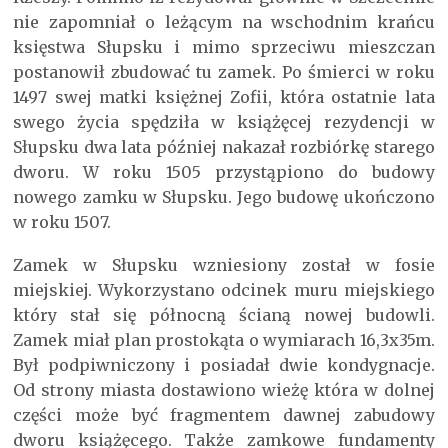
nie zapomniał o leżącym na wschodnim krańcu
księstwa Słupsku i mimo sprzeciwu mieszczan
postanowił zbudować tu zamek. Po śmierci w roku
1497 swej matki księżnej Zofii, która ostatnie lata
swego życia spędziła w książęcej rezydencji w
Słupsku dwa lata później nakazał rozbiórkę starego
dworu. W roku 1505 przystąpiono do budowy
nowego zamku w Słupsku. Jego budowę ukończono
w roku 1507.
Zamek w Słupsku wzniesiony został w fosie
miejskiej. Wykorzystano odcinek muru miejskiego
który stał się północną ścianą nowej budowli.
Zamek miał plan prostokąta o wymiarach 16,3x35m.
Był podpiwniczony i posiadał dwie kondygnacje.
Od strony miasta dostawiono wieżę która w dolnej
części może być fragmentem dawnej zabudowy
dworu książęcego. Także zamkowe fundamenty