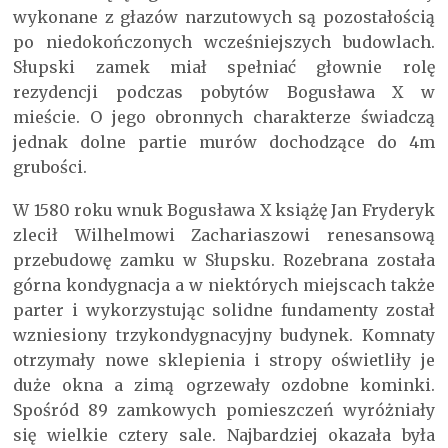
wykonane z głazów narzutowych są pozostałością
po niedokończonych wcześniejszych budowlach.
Słupski zamek miał spełniać głownie rolę
rezydencji podczas pobytów Bogusława X w
mieście. O jego obronnych charakterze świadczą
jednak dolne partie murów dochodzące do 4m
grubości.
W 1580 roku wnuk Bogusława X książę Jan Fryderyk
zlecił Wilhelmowi Zachariaszowi renesansową
przebudowę zamku w Słupsku. Rozebrana została
górna kondygnacja a w niektórych miejscach także
parter i wykorzystując solidne fundamenty został
wzniesiony trzykondygnacyjny budynek. Komnaty
otrzymały nowe sklepienia i stropy oświetliły je
duże okna a zimą ogrzewały ozdobne kominki.
Spośród 89 zamkowych pomieszczeń wyróżniały
się wielkie cztery sale. Najbardziej okazała była