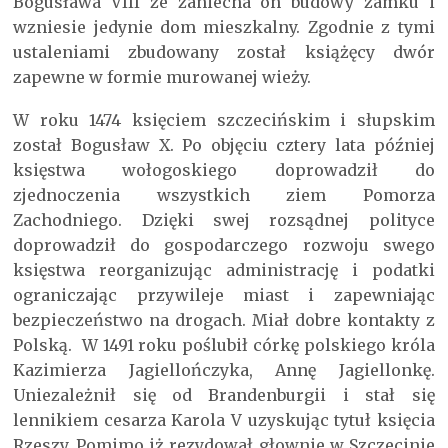
Bogusława VIII że zaniecha on budowy zamku i
wzniesie jedynie dom mieszkalny. Zgodnie z tymi
ustaleniami zbudowany został książęcy dwór
zapewne w formie murowanej wieży.
W roku 1474 księciem szczecińskim i słupskim
został Bogusław X. Po objęciu cztery lata później
księstwa wołogoskiego doprowadził do
zjednoczenia wszystkich ziem Pomorza
Zachodniego. Dzięki swej rozsądnej polityce
doprowadził do gospodarczego rozwoju swego
księstwa reorganizując administrację i podatki
ograniczając przywileje miast i zapewniając
bezpieczeństwo na drogach. Miał dobre kontakty z
Polską. W 1491 roku poślubił córkę polskiego króla
Kazimierza Jagiellończyka, Annę Jagiellonkę.
Uniezależnił się od Brandenburgii i stał się
lennikiem cesarza Karola V uzyskując tytuł księcia
Rzeszy. Pomimo iż rezydował głownie w Szczecinie