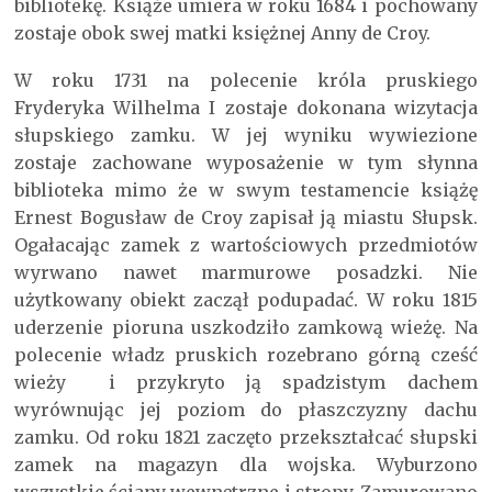
bibliotekę. Książe umiera w roku 1684 i pochowany
zostaje obok swej matki księżnej Anny de Croy.
W roku 1731 na polecenie króla pruskiego
Fryderyka Wilhelma I zostaje dokonana wizytacja
słupskiego zamku. W jej wyniku wywiezione
zostaje zachowane wyposażenie w tym słynna
biblioteka mimo że w swym testamencie książę
Ernest Bogusław de Croy zapisał ją miastu Słupsk.
Ogałacając zamek z wartościowych przedmiotów
wyrwano nawet marmurowe posadzki. Nie
użytkowany obiekt zaczął podupadać. W roku 1815
uderzenie pioruna uszkodziło zamkową wieżę. Na
polecenie władz pruskich rozebrano górną cześć
wieży i przykryto ją spadzistym dachem
wyrównując jej poziom do płaszczyzny dachu
zamku. Od roku 1821 zaczęto przekształcać słupski
zamek na magazyn dla wojska. Wyburzono