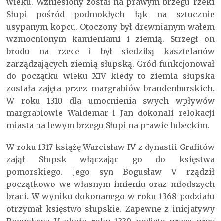
wieku. Wzniesiony został na prawym brzegu rzeki
Słupi pośród podmokłych łąk na sztucznie
usypanym kopcu. Otoczony był drewnianym wałem
wzmocnionym kamieniami i ziemią. Strzegł on
brodu na rzece i był siedzibą kasztelanów
zarządzających ziemią słupską. Gród funkcjonował
do początku wieku XIV kiedy to ziemia słupska
została zajęta przez margrabiów brandenburskich.
W roku 1310 dla umocnienia swych wpływów
margrabiowie Waldemar i Jan dokonali relokacji
miasta na lewym brzegu Słupi na prawie lubeckim.
W roku 1317 książę Warcisław IV z dynastii Grafitów
zajął Słupsk włączając go do księstwa
pomorskiego. Jego syn Bogusław V rządził
początkowo we własnym imieniu oraz młodszych
braci. W wyniku dokonanego w roku 1368 podziału
otrzymał księstwo słupskie. Zapewne z inicjatywy
Bogusława V około roku 1339 podjęto prace przy