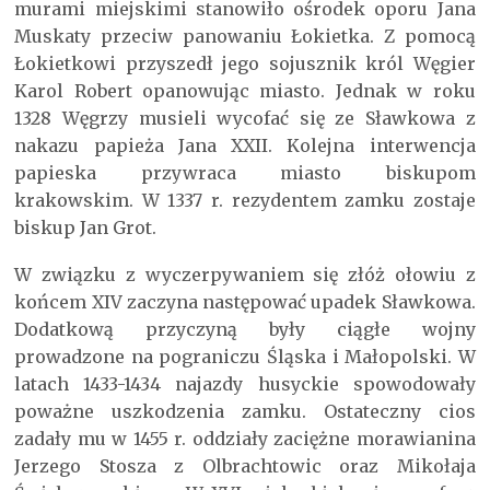
murami miejskimi stanowiło ośrodek oporu Jana
Muskaty przeciw panowaniu Łokietka. Z pomocą
Łokietkowi przyszedł jego sojusznik król Węgier
Karol Robert opanowując miasto. Jednak w roku
1328 Węgrzy musieli wycofać się ze Sławkowa z
nakazu papieża Jana XXII. Kolejna interwencja
papieska przywraca miasto biskupom
krakowskim. W 1337 r. rezydentem zamku zostaje
biskup Jan Grot.
W związku z wyczerpywaniem się złóż ołowiu z
końcem XIV zaczyna następować upadek Sławkowa.
Dodatkową przyczyną były ciągłe wojny
prowadzone na pograniczu Śląska i Małopolski. W
latach 1433-1434 najazdy husyckie spowodowały
poważne uszkodzenia zamku. Ostateczny cios
zadały mu w 1455 r. oddziały zaciężne morawianina
Jerzego Stosza z Olbrachtowic oraz Mikołaja