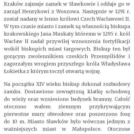
Kraków zajmuje zamek w Sławkowie i oddaje go w
zarząd Henrykowi z Woszowa. Następnie w 1291 r.
został nadany w lenno królowi Czech Wacławowi II.
W tym czasie miasto i zamek są własnością biskupa
krakowskiego Jana Muskaty któremu w 1295 r. król
Wacław II nadał przywilej wznoszenia fortyfikacji
wokół biskupich miast targowych. Biskup ten był
gorącym zwolennikiem czeskich Przemyślidów i
zagorzałym wrogiem przyszłego króla Władysława
Łokietka z którym toczył otwartą wojnę.
Na początku XIV wieku biskup dokonał rozbudowy
zamku. Dostawiono zewnętrzną klatkę schodową
do wieży oraz wzniesiono budynek bramny. Całość
otoczono wałem ziemnym przykrywającym
pierwotne mury obwodowe oraz poszerzono fosę
do 10 m. Miasto Sławków było wówczas jednym z
ważniejszych miast w Małopolsce. Otoczone