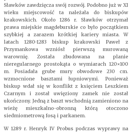
Sławków zawdzięcza swój rozwój. Podobno już w XI
wieku miejscowość ta należała do biskupów
krakowskich. Około 1286 r. Sławków otrzymał
prawa miejskie magdeburskie co było początkiem
szybkiej a zarazem krótkiej kariery miasta. W
latach 1280-1283 biskup krakowski Paweł z
Przymankowa wzniósł pierwszą murowaną
warownię. Została zbudowana na planie
nieregularnego prostokąta o wymiarach 120×100
m. Posiadała grube mury obwodowe 230 cm.
wzmocnione basztami łupniowymi. Ponieważ
biskup wdał się w konflikt z księciem Leszkiem
Czarnym i został uwięziony zamek nie został
ukończony. Jedną z baszt wschodnią zamieniono na
wieżę mieszkalno-obronną którą otoczono
siedmiometrową fosą i parkanem.
W 1289 r. Henryk IV Probus podczas wyprawy na