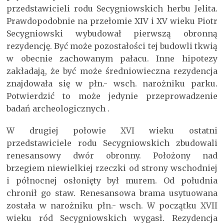
przedstawicieli rodu Secygniowskich herbu Jelita.
Prawdopodobnie na przełomie XIV i XV wieku Piotr
Secygniowski wybudował pierwszą obronną
rezydencję. Być może pozostałości tej budowli tkwią
w obecnie zachowanym pałacu. Inne hipotezy
zakładają, że być może średniowieczna rezydencja
znajdowała się w płn.- wsch. narożniku parku.
Potwierdzić to może jedynie przeprowadzenie
badań archeologicznych .
W drugiej połowie XVI wieku ostatni
przedstawiciele rodu Secygniowskich zbudowali
renesansowy dwór obronny. Położony nad
brzegiem niewielkiej rzeczki od strony wschodniej
i północnej osłonięty był murem. Od południa
chronił go staw. Renesansowa brama usytuowana
została w narożniku płn.- wsch. W początku XVII
wieku ród Secygniowskich wygasł. Rezydencja