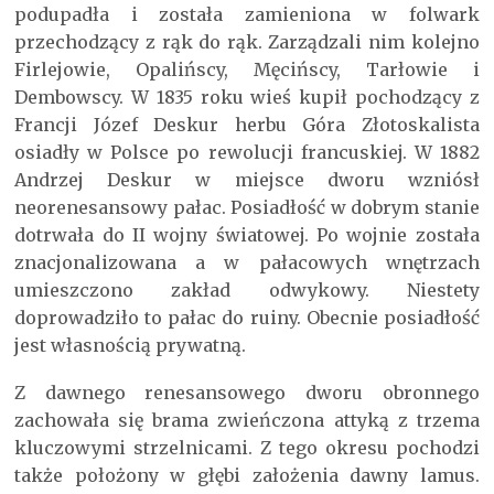
podupadła i została zamieniona w folwark
przechodzący z rąk do rąk. Zarządzali nim kolejno
Firlejowie, Opalińscy, Męcińscy, Tarłowie i
Dembowscy. W 1835 roku wieś kupił pochodzący z
Francji Józef Deskur herbu Góra Złotoskalista
osiadły w Polsce po rewolucji francuskiej. W 1882
Andrzej Deskur w miejsce dworu wzniósł
neorenesansowy pałac. Posiadłość w dobrym stanie
dotrwała do II wojny światowej. Po wojnie została
znacjonalizowana a w pałacowych wnętrzach
umieszczono zakład odwykowy. Niestety
doprowadziło to pałac do ruiny. Obecnie posiadłość
jest własnością prywatną.
Z dawnego renesansowego dworu obronnego
zachowała się brama zwieńczona attyką z trzema
kluczowymi strzelnicami. Z tego okresu pochodzi
także położony w głębi założenia dawny lamus.