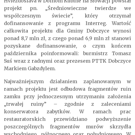
Hviezdoslava w Dolnom Kubíne na Słowacji powstał
projekt pn. „Średniowieczne twierdze we
współczesnym świecie”, który otrzymał
dofinansowanie z programu Interreg. Wartość
całkowita projektu dla Gminy Dobczyce wynosi
ponad 8,7 mln zł, z czego ponad 6,9 mln zł stanowi
pozyskane dofinansowanie, o czym końcem
października poinformowali: burmistrz Tomasz
Suś wraz z radnymi oraz prezesem PTTK Dobczyce
Markiem Gabzdylem.
Najważniejszym działaniem zaplanowanym w
ramach projektu jest odbudowa fragmentów ruin
zamku przy jednoczesnym utrzymaniu założenia
„trwałej ruiny” – zgodnie z zaleceniami
konserwatora zabytków. W ramach prac
restauratorskich przewidziano podwyższenie
poszczególnych fragmentów murów skrzydła
wschodniego, północnego oraz południowego. W