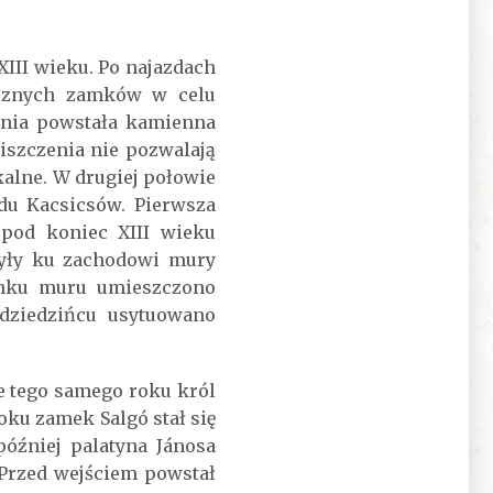
III wieku. Po najazdach
icznych zamków w celu
nia powstała kamienna
iszczenia nie pozwalają
kalne. W drugiej połowie
du Kacsicsów. Pierwsza
pod koniec XIII wieku
były ku zachodowi mury
inku muru umieszczono
 dziedzińcu usytuowano
ze tego samego roku król
oku zamek Salgó stał się
óźniej palatyna Jánosa
Przed wejściem powstał