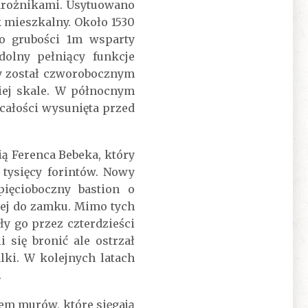
arożnikami. Usytuowano
 mieszkalny. Około 1530
o grubości 1m wsparty
olny pełniący funkcje
ny został czworobocznym
ej skale. W północnym
całości wysunięta przed
ą Ferenca Bebeka, który
tysięcy forintów. Nowy
ięcioboczny bastion o
wej do zamku. Mimo tych
y go przez czterdzieści
 się bronić ale ostrzał
lki. W kolejnych latach
.
em murów, które sięgają