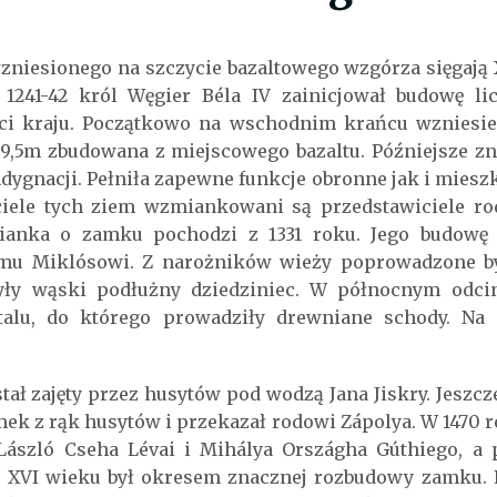
zniesionego na szczycie bazaltowego wzgórza sięgają X
1241-42 król Węgier Béla IV zainicjował budowę l
i kraju. Początkowo na wschodnim krańcu wzniesie
9,5m zbudowana z miejscowego bazaltu. Późniejsze zn
ndygnacji. Pełniła zapewne funkcje obronne jak i miesz
iciele tych ziem wzmiankowani są przedstawiciele ro
nka o zamku pochodzi z 1331 roku. Jego budowę 
iemu Miklósowi. Z narożników wieży poprowadzone 
zyły wąski podłużny dziedziniec. W północnym odc
talu, do którego prowadziły drewniane schody. Na
ał zajęty przez husytów pod wodzą Jana Jiskry. Jeszc
ek z rąk husytów i przekazał rodowi Zápolya. W 1470 r
László Cseha Lévai i Mihálya Országha Gúthiego, a p
 i XVI wieku był okresem znacznej rozbudowy zamku. 