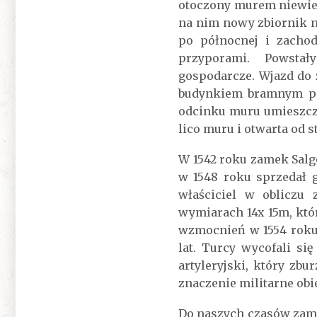
otoczony murem niewie
na nim nowy zbiornik n
po północnej i zacho
przyporami. Powstały 
gospodarcze. Wjazd do 
budynkiem bramnym poł
odcinku muru umieszczo
lico muru i otwarta od s
W 1542 roku zamek Salg
w 1548 roku sprzedał 
właściciel w obliczu 
wymiarach 14x 15m, któ
wzmocnień w 1554 roku 
lat. Turcy wycofali si
artyleryjski, który zb
znaczenie militarne obi
Do naszych czasów zame