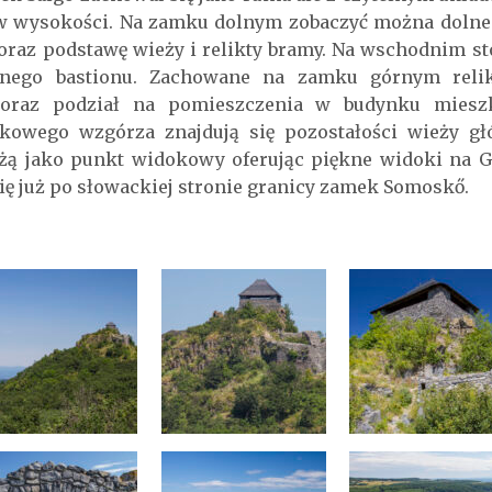
w wysokości. Na zamku dolnym zobaczyć można dolne
raz podstawę wieży i relikty bramy. Na wschodnim s
cznego bastionu. Zachowane na zamku górnym relik
y oraz podział na pomieszczenia w budynku miesz
kowego wzgórza znajdują się pozostałości wieży g
żą jako punkt widokowy oferując piękne widoki na G
się już po słowackiej stronie granicy zamek Somoskő.