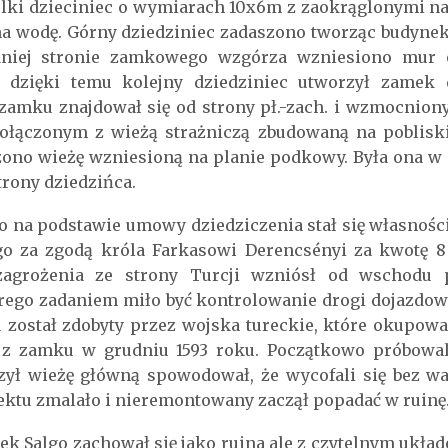
lki dzieciniec o wymiarach 10x6m z zaokrąglonymi n
a wodę. Górny dziedziniec zadaszono tworząc budynek
dniej stronie zamkowego wzgórza wzniesiono mur 
dzięki temu kolejny dziedziniec utworzył zamek d
zamku znajdował się od strony pł.-zach. i wzmocnio
ączonym z wieżą strażniczą zbudowaną na pobliski
no wieżę wzniesioną na planie podkowy. Była ona w 
trony dziedzińca.
o na podstawie umowy dziedziczenia stał się własności
go za zgodą króla Farkasowi Derencsényi za kwotę 8 
zagrożenia ze strony Turcji wzniósł od wschodu p
rego zadaniem miło być kontrolowanie drogi dojazdo
został zdobyty przez wojska tureckie, które okupował
ę z zamku w grudniu 1593 roku. Początkowo próbowali
urzył wieżę główną spowodował, że wycofali się bez wa
ektu zmalało i nieremontowany zaczął popadać w ruinę
k Salgo zachował się jako ruina ale z czytelnym układ