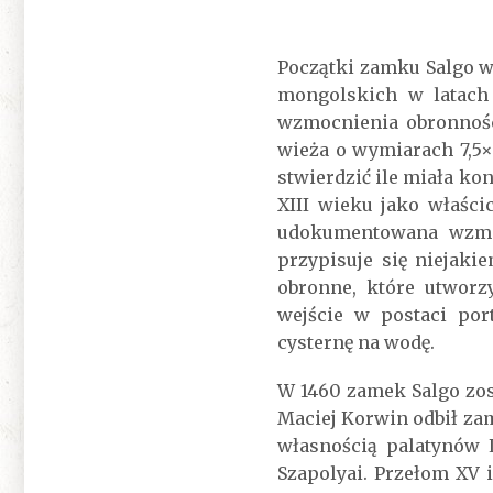
Początki zamku Salgo w
mongolskich w latach 
wzmocnienia obronnośc
wieża o wymiarach 7,5×
stwierdzić ile miała ko
XIII wieku jako właśc
udokumentowana wzmia
przypisuje się niejak
obronne, które utwor
wejście w postaci por
cysternę na wodę.
W 1460 zamek Salgo zost
Maciej Korwin odbił zam
własnością palatynów 
Szapolyai. Przełom XV