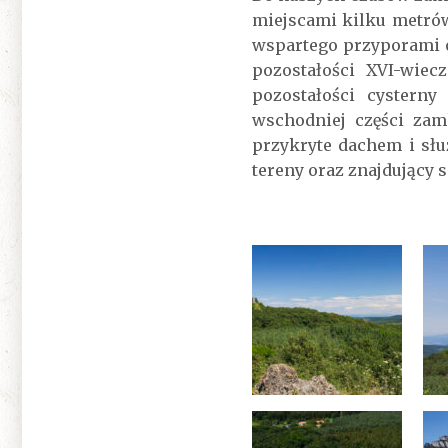
miejscami kilku metró
wspartego przyporami o
pozostałości XVI-wie
pozostałości cystern
wschodniej części zam
przykryte dachem i słu
tereny oraz znajdujący 