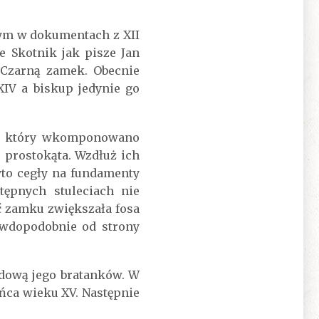
ym w dokumentach z XII
e Skotnik jak pisze Jan
 Czarną zamek. Obecnie
IV a biskup jedynie go
u w który wkomponowano
prostokąta. Wzdłuż ich
to cegły na fundamenty
ępnych stuleciach nie
ć zamku zwiększała fosa
awdopodobnie od strony
odową jego bratanków. W
ńca wieku XV. Następnie