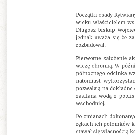
Początki osady Rytwia
wieku właścicielem wsi
Długosz biskup Wojcie
jednak uważa się że z
rozbudował.
Pierwotne założenie s
wieżę obronną. W późn
północnego odcinka wz
natomiast wykorzysta
pozwalają na dokładne 
zasilana wodą z pobli
wschodniej.
Po zmianach dokonanych
rękach ich potomków kt
stawał się własnością k