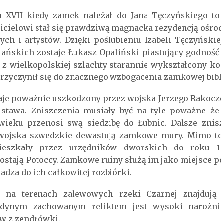
 XVII kiedy zamek należał do Jana Tęczyńskiego to 
cicielowi stał się prawdziwą magnacka rezydencją ośr
ch i artystów. Dzięki poślubieniu Izabeli Tęczyński
iańskich zostaje Łukasz Opaliński piastujący godno
z wielkopolskiej szlachty starannie wykształcony kon
 przyczynił się do znacznego wzbogacenia zamkowej bibl
aje poważnie uszkodzony przez wojska Jerzego Rakocz
stawa. Zniszczenia musiały być na tyle poważne że
wieku przenosi swą siedzibę do Łubnic. Dalsze znis
wojska szwedzkie dewastują zamkowe mury. Mimo to
ieszkały przez urzędników dworskich do roku 1
zostają Potoccy. Zamkowe ruiny służą im jako miejsce 
dza do ich całkowitej rozbiórki.
 na terenach zalewowych rzeki Czarnej znajdują s
edynym zachowanym reliktem jest wysoki narożn
w z zendrówki.