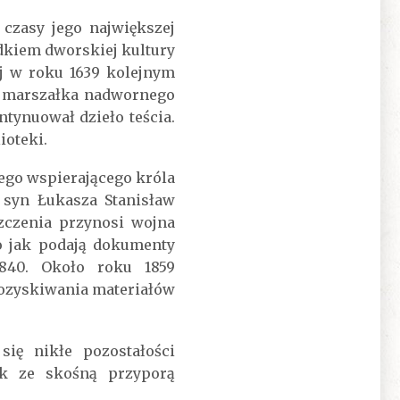
czasy jego największej
odkiem dworskiej kultury
ej w roku 1639 kolejnym
ść marszałka nadwornego
tynuował dzieło teścia.
ioteki.
ego wspierającego króla
 syn Łukasza Stanisław
zczenia przynosi wojna
 jak podają dokumenty
840. Około roku 1859
pozyskiwania materiałów
ię nikłe pozostałości
ik ze skośną przyporą