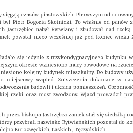
ny sięgają czasów piastowskich. Pierwszym odnotowan
 był Piotr Bogoria Skotnicki. To właśnie od panów z
ch Jastrzębiec nabył Rytwiany i zbudował nad rzeką
amek powstał nieco wcześniej już pod koniec wieku X
kładało się jedynie z trzykondygnacyjnego budynk
iejszym okresie wzniesiono mury obwodowe na rzucie 
niesiono kolejny budynek mieszkalny. Do budowy uży
no miejscowy wapień. Zniszczenia dokonane w nast
odtworzenie budowli i układu pomieszczeń. Obronnoś
skiej rzeki oraz most zwodzony. Wjazd prowadził pr
 przez biskupa Jastrzębca zamek stał się siedzibą r
órzy przybrali nazwisko Rytwiańskich pozostał do ko
olejno Kurozwęckich, Łaskich , Tęczyńskich.