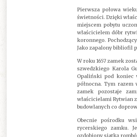
Pierwsza połowa wieku
świetności. Dzięki właś
miejscem pobytu uczony
właścicielem dóbr rytw
koronnego. Pochodzący 
Jako zapalony bibliofil
W roku 1657 zamek zost
szwedzkiego Karola Gu
Opaliński pod koniec 
północna. Tym razem 
zamek pozostaje zam
właścicielami Rytwian 
budowlanych co doprowa
Obecnie pośrodku wsi
rycerskiego zamku. J
ozdobiony siatką rombó