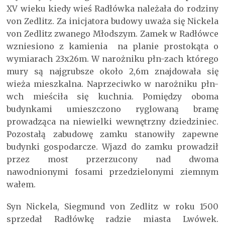
XV wieku kiedy wieś Radłówka należała do rodziny
von Zedlitz. Za inicjatora budowy uważa się Nickela
von Zedlitz zwanego Młodszym. Zamek w Radłówce
wzniesiono z kamienia na planie prostokąta o
wymiarach 23x26m. W narożniku płn-zach którego
mury są najgrubsze około 2,6m znajdowała się
wieża mieszkalna. Naprzeciwko w narożniku płn-
wch mieściła się kuchnia. Pomiędzy oboma
budynkami umieszczono ryglowaną bramę
prowadząca na niewielki wewnętrzny dziedziniec.
Pozostałą zabudowę zamku stanowiły zapewne
budynki gospodarcze. Wjazd do zamku prowadził
przez most przerzucony nad dwoma
nawodnionymi fosami przedzielonymi ziemnym
wałem.
Syn Nickela, Siegmund von Zedlitz w roku 1500
sprzedał Radłówkę radzie miasta Lwówek.