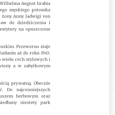
o Wilhelma August hrabia
niego męskiego potomka
ej żony Anny Jadwigi von
aw do dziedziczenia i
estytury na opuszczone
ruskim. Przeworno staje
iadaniu aż do roku 1945.
 wielu cech stylowych i
wowiony a w zabytkowym
ością prywatną. Obecnie
. Do najcenniejszych
rtuszem herbowym oraz
iedbany niestety park