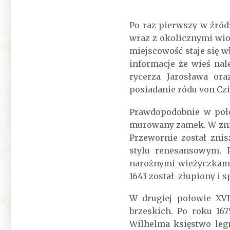
Po raz pierwszy w źród
wraz z okolicznymi wio
miejscowość staje się w
informacje że wieś na
rycerza Jarosława or
posiadanie ródu von Czi
Prawdopodobnie w poło
murowany zamek. W znie
Przewornie został zni
stylu renesansowym. 
narożnymi wieżyczkami.
1643 został złupiony i 
W drugiej połowie XV
brzeskich. Po roku 16
Wilhelma księstwo leg