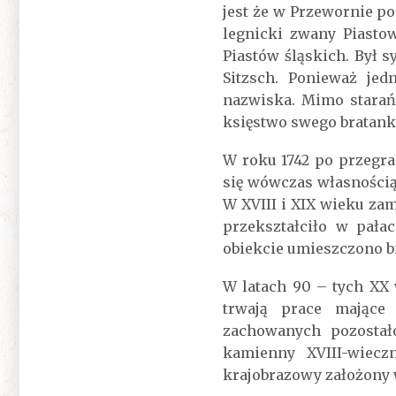
jest że w Przewornie po
legnicki zwany Piasto
Piastów śląskich. Był s
Sitzsch. Ponieważ je
nazwiska. Mimo starań
księstwo swego bratank
W roku 1742 po przegra
się wówczas własnością 
W XVIII i XIX wieku za
przekształciło w pała
obiekcie umieszczono b
W latach 90 – tych XX 
trwają prace mające
zachowanych pozostał
kamienny XVIII-wiecz
krajobrazowy założony 