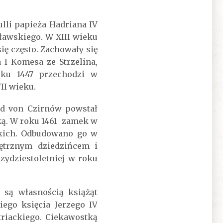
lli papieża Hadriana IV
ławskiego. W XIII wieku
ię często. Zachowały się
I Komesa ze Strzelina,
oku 1447 przechodzi w
II wieku.
d von Czirnów powstał
ką. W roku 1461 zamek w
skich. Odbudowano go w
ętrznym dziedzińcem i
zydziestoletniej w roku
są własnością książąt
ego księcia Jerzego IV
riackiego. Ciekawostką