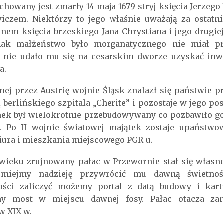
chowany jest zmarły 14 maja 1679 stryj księcia Jerzeg
wiczem. Niektórzy to jego właśnie uważają za ostat
ynem księcia brzeskiego Jana Chrystiana i jego drugi
dnak małżeństwo było morganatycznego nie miał pr
 nie udało mu się na cesarskim dworze uzyskać inw
a.
nej przez Austrię wojnie Śląsk znalazł się państwie p
berlińskiego szpitala „Cherite” i pozostaje w jego pos
mek był wielokrotnie przebudowywany co pozbawiło go
c. Po II wojnie światowej majątek zostaje upańst
iura i mieszkania miejscowego PGR-u.
wieku zrujnowany pałac w Przewornie stał się własn
 miejmy nadzieję przywrócić mu dawną świetność
ości zaliczyć możemy portal z datą budowy i ka
ny most w miejscu dawnej fosy. Pałac otacza zan
w XIX w.