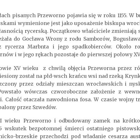
łach pisanych Przeworno pojawia się w roku 1155. W bu
skami wymienione jest jako uposażenie biskupa wroc
łasnością rycerską. Początkowo właściciele zmieniają s
leżała do Gocława Wrony z rodu Samborów, Bogusława 
az rycerza Marbnta i jego spadkobierców. Około r
rnów i w jego rękach pozostaje do pierwszej połowy XV
wie XV wieku z chwilą objęcia Przeworna przez ró
siony został na płd-wsch krańcu wsi nad rzeką Kryn
szczony przez odziały mieszczan wrocławskich i ny
Powstało wówczas czworoboczne założenie z wewn
 Całość otaczała nawodniona fosa. W czasie wojny tr
spalony przez Szwedów.
II wieku Przeworno i odbudowany zamek na krótko 
75 wskutek bezpotomnej śmierci ostatniego pistowski
nicko-brzeskie przechodzi pod władanie cesarza aust