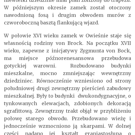
W późniejszym okresie zamek został otoczony
nawodnioną fosą i drugim obwodem murów z
czworoboczną basztą flankującą wjazd.
W połowie XVI wieku zamek w Owieśnie staje się
własnością rodziny von Brock. Na początku XVII
wieku, zapewne z inicjatywy Zygmunta von Bock,
ma miejsce późnorenesansowa przebudowa
gotyckiej warowni. Rozbudowano budynki
mieszkalne, mocno zmniejszając wewnętrzny
dziedziniec. Równocześnie wzniesiono od strony
południowej drugi zewnętrzny pierścień zabudowy
mieszkalnej. Były to budynki dwukondygnacyjne, o
tynkowanych elewacjach, zdobionych dekoracją
sgrafittową. Zewnętrzny trakt objął w przybliżeniu
połowę starego obwodu. Przebudowano wieżę i
jednocześnie wzmocniono ją skarpami. W dolnej
części nadano jej kształt graniastosłupa o