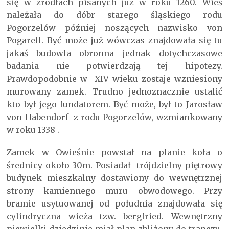
się w źródłach pisanych już w roku 1260. Wieś
należała do dóbr starego śląskiego rodu
Pogorzelów później noszących nazwisko von
Pogarell. Być może już wówczas znajdowała się tu
jakaś budowla obronna jednak dotychczasowe
badania nie potwierdzają tej hipotezy.
Prawdopodobnie w XIV wieku zostaje wzniesiony
murowany zamek. Trudno jednoznacznie ustalić
kto był jego fundatorem. Być może, był to Jarosław
von Habendorf z rodu Pogorzelów, wzmiankowany
w roku 1338 .
Zamek w Owieśnie powstał na planie koła o
średnicy około 30m. Posiadał trójdzielny piętrowy
budynek mieszkalny dostawiony do wewnętrznej
strony kamiennego muru obwodowego. Przy
bramie usytuowanej od południa znajdowała się
cylindryczna wieża tzw. bergfried. Wewnętrzny
niewielki dziedzinie miał plan zbliżony do trapezu.