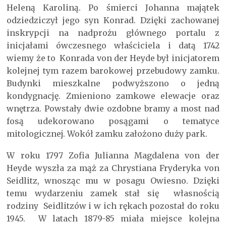
Heleną Karoliną. Po śmierci Johanna majątek
odziedziczył jego syn Konrad. Dzięki zachowanej
inskrypcji na nadprożu głównego portalu z
inicjałami ówczesnego właściciela i datą 1742
wiemy że to Konrada von der Heyde był inicjatorem
kolejnej tym razem barokowej przebudowy zamku.
Budynki mieszkalne podwyższono o jedną
kondygnację. Zmieniono zamkowe elewacje oraz
wnętrza. Powstały dwie ozdobne bramy a most nad
fosą udekorowano posągami o tematyce
mitologicznej. Wokół zamku założono duży park.
W roku 1797 Zofia Julianna Magdalena von der
Heyde wyszła za mąż za Chrystiana Fryderyka von
Seidlitz, wnosząc mu w posagu Owiesno. Dzięki
temu wydarzeniu zamek stał się własnością
rodziny Seidlitzów i w ich rękach pozostał do roku
1945. W latach 1879-85 miała miejsce kolejna