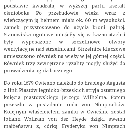
podstawie kwadratu, w wyższej partii kształt
ośmioboku Po przebudowie wieża wraz z
wieńczącym ją hełmem miała ok. 60 m wysokości.
Zamek przystosowano do użycia broni palnej.
Stanowiska ogniowe mieściły się w kazamatach i
były wyposażone w szczelinowe otwory
wentylacyjne nad strzelnicami. Strzelnice kluczowe
umieszczono również na wieży w jej górnej części.
Również trzy zewnętrzne ryzality mogły służyć do
prowadzenia ognia bocznego.
Do roku 1679 Owiesno należało do hrabiego Augusta
z linii Piastów legnicko-brzeskich stryja ostatniego
księcia piastowskiego Jerzego Wilhelma. Potem
przeszło w posiadanie rodu von Nimptschów.
Kolejnym właścicielem zamku w Owieśnie został
Johann Wolfram von der Heyde dzięki swemu
małżeństwu z, córką Fryderyka von Nimptsch