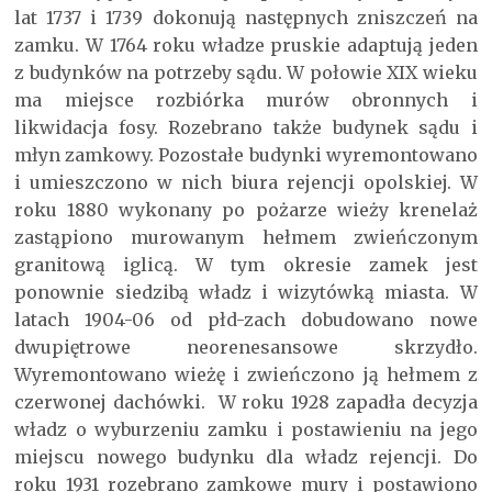
lat 1737 i 1739 dokonują następnych zniszczeń na
zamku. W 1764 roku władze pruskie adaptują jeden
z budynków na potrzeby sądu. W połowie XIX wieku
ma miejsce rozbiórka murów obronnych i
likwidacja fosy. Rozebrano także budynek sądu i
młyn zamkowy. Pozostałe budynki wyremontowano
i umieszczono w nich biura rejencji opolskiej. W
roku 1880 wykonany po pożarze wieży krenelaż
zastąpiono murowanym hełmem zwieńczonym
granitową iglicą. W tym okresie zamek jest
ponownie siedzibą władz i wizytówką miasta. W
latach 1904-06 od płd-zach dobudowano nowe
dwupiętrowe neorenesansowe skrzydło.
Wyremontowano wieżę i zwieńczono ją hełmem z
czerwonej dachówki. W roku 1928 zapadła decyzja
władz o wyburzeniu zamku i postawieniu na jego
miejscu nowego budynku dla władz rejencji. Do
roku 1931 rozebrano zamkowe mury i postawiono