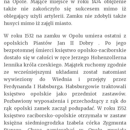
na Opole. Mające miejsce w roku 1474 oblężenie
także nie zakończyło się sukcesem mimo iż
oblegający użyli artylerii. Zamku nie zdobyli także
husyci mimo iż zajęli miasto.
W roku 1532 na zamku w Opolu umiera ostatni z
opolskich Piastów Jan II Dobry . Po jego
bezpotomnej śmierci księstwo opolsko-raciborskie
dostało się w całości w ręce Jerzego Hohenzollerna
lennika króla czeskiego. Majątek ruchomy zgodnie
ze wcześniejszymi układami został natomiast
wywieziony do Wiednia i przejęty przez
Ferdynanda I Habsburga. Habsburgowie traktowali
księstwo opolskie jako przedmiot zastawów.
Pozbawiony wyposażenia i przechodzący z rąk do
rąk opolski zamek zaczął podupadać. W roku 1552
księstwo raciborsko-opolskie otrzymała w zastaw
księżna siedmiogrodzka Izabela córka Zygmunta