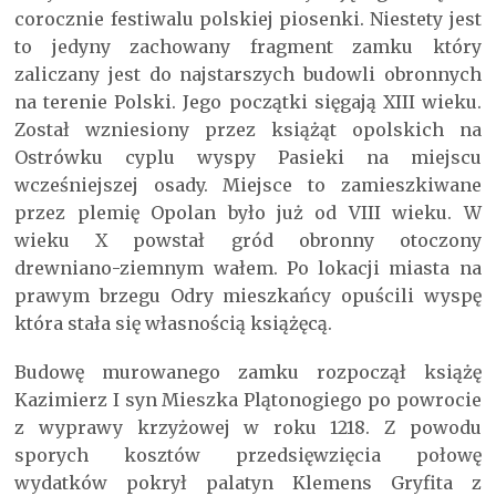
corocznie festiwalu polskiej piosenki. Niestety jest
to jedyny zachowany fragment zamku który
zaliczany jest do najstarszych budowli obronnych
na terenie Polski. Jego początki sięgają XIII wieku.
Został wzniesiony przez książąt opolskich na
Ostrówku cyplu wyspy Pasieki na miejscu
wcześniejszej osady. Miejsce to zamieszkiwane
przez plemię Opolan było już od VIII wieku. W
wieku X powstał gród obronny otoczony
drewniano-ziemnym wałem. Po lokacji miasta na
prawym brzegu Odry mieszkańcy opuścili wyspę
która stała się własnością książęcą.
Budowę murowanego zamku rozpoczął książę
Kazimierz I syn Mieszka Plątonogiego po powrocie
z wyprawy krzyżowej w roku 1218. Z powodu
sporych kosztów przedsięwzięcia połowę
wydatków pokrył palatyn Klemens Gryfita z