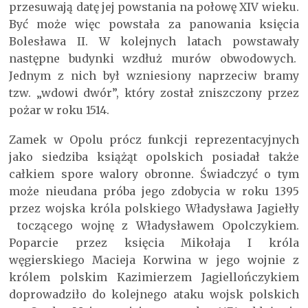
przesuwają datę jej powstania na połowę XIV wieku.
Być może więc powstała za panowania księcia
Bolesława II. W kolejnych latach powstawały
następne budynki wzdłuż murów obwodowych.
Jednym z nich był wzniesiony naprzeciw bramy
tzw. „wdowi dwór”, który został zniszczony przez
pożar w roku 1514.
Zamek w Opolu prócz funkcji reprezentacyjnych
jako siedziba książąt opolskich posiadał także
całkiem spore walory obronne. Świadczyć o tym
może nieudana próba jego zdobycia w roku 1395
przez wojska króla polskiego Władysława Jagiełły
toczącego wojnę z Władysławem Opolczykiem.
Poparcie przez księcia Mikołaja I króla
węgierskiego Macieja Korwina w jego wojnie z
królem polskim Kazimierzem Jagiellończykiem
doprowadziło do kolejnego ataku wojsk polskich