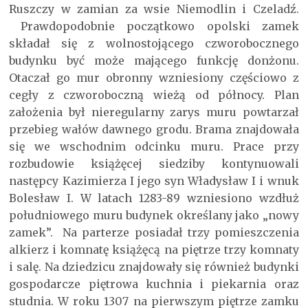
Ruszczy w zamian za wsie Niemodlin i Czeladź.
Prawdopodobnie początkowo opolski zamek
składał się z wolnostojącego czworobocznego
budynku być może mającego funkcję donżonu.
Otaczał go mur obronny wzniesiony częściowo z
cegły z czworoboczną wieżą od północy. Plan
założenia był nieregularny zarys muru powtarzał
przebieg wałów dawnego grodu. Brama znajdowała
się we wschodnim odcinku muru. Prace przy
rozbudowie książęcej siedziby kontynuowali
następcy Kazimierza I jego syn Władysław I i wnuk
Bolesław I. W latach 1283-89 wzniesiono wzdłuż
południowego muru budynek określany jako „nowy
zamek”. Na parterze posiadał trzy pomieszczenia
alkierz i komnatę książęcą na piętrze trzy komnaty
i salę. Na dziedzicu znajdowały się również budynki
gospodarcze piętrowa kuchnia i piekarnia oraz
studnia. W roku 1307 na pierwszym piętrze zamku