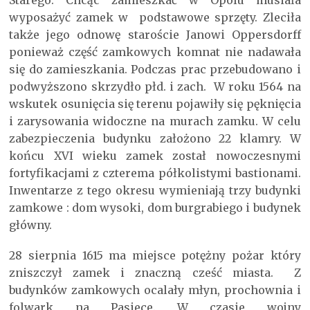
Starego. Chcąc zamieszkać w Opolu musiała
wyposażyć zamek w podstawowe sprzęty. Zleciła
także jego odnowę staroście Janowi Oppersdorff
ponieważ część zamkowych komnat nie nadawała
się do zamieszkania. Podczas prac przebudowano i
podwyższono skrzydło płd. i zach. W roku 1564 na
wskutek osunięcia się terenu pojawiły się pęknięcia
i zarysowania widoczne na murach zamku. W celu
zabezpieczenia budynku założono 22 klamry. W
końcu XVI wieku zamek został nowoczesnymi
fortyfikacjami z czterema półkolistymi bastionami.
Inwentarze z tego okresu wymieniają trzy budynki
zamkowe : dom wysoki, dom burgrabiego i budynek
główny.
28 sierpnia 1615 ma miejsce potężny pożar który
zniszczył zamek i znaczną cześć miasta. Z
budynków zamkowych ocalały młyn, prochownia i
folwark na Pasiece. W czasie wojny