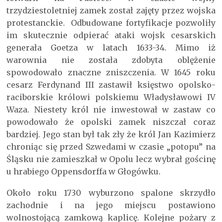
trzydziestoletniej zamek został zajęty przez wojska
protestanckie. Odbudowane fortyfikacje pozwoliły
im skutecznie odpierać ataki wojsk cesarskich
generała Goetza w latach 1633-34. Mimo iż
warownia nie została zdobyta oblężenie
spowodowało znaczne zniszczenia. W 1645 roku
cesarz Ferdynand III zastawił księstwo opolsko-
raciborskie królowi polskiemu Władysławowi IV
Waza. Niestety król nie inwestował w zastaw co
powodowało że opolski zamek niszczał coraz
bardziej. Jego stan był tak zły że król Jan Kazimierz
chroniąc się przed Szwedami w czasie „potopu” na
Śląsku nie zamieszkał w Opolu lecz wybrał gościnę
u hrabiego Oppensdorffa w Głogówku.
Około roku 1730 wyburzono spalone skrzydło
zachodnie i na jego miejscu postawiono
wolnostojącą zamkową kaplicę. Kolejne pożary z