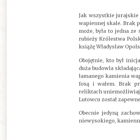
Jak wszystkie jurajski
wapiennej skale. Brak p
może, była to jedna ze
rubieży Królestwa Polsk
książę Władysław Opols
Obojętnie, kto był ini
duża budowla składająca
łamanego kamienia wap
fosą i wałem. Brak p
reliktach uniemożliwia
Lutowcu został zapewne 
Obecnie jedyną zachow
niewysokiego, kamienn