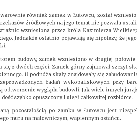
e warownie również zamek w Łutowcu, został wzniesio
rzekazów źródłowych na jego temat nie pozwala ustali
 strażnic wzniesiona przez króla Kazimierza Wielkie
iego. Jednakże ostatnio pojawiają się hipotezy, że j
ki.
cjatorem budowy, zamek wzniesiono w drugiej połowie 
 się z dwóch części. Zamek górny zajmował szczyt ska
iennego. U podnóża skały znajdowały się zabudowania
rzeprowadzonych badań wykopaliskowych przy bar
ją odtworzenie wyglądu budowli. Jak wiele innych jur
dość szybko opuszczony i uległ całkowitej rozbiórce.
aną pozostałością po zamku w Łutowcu jest niespe
ego muru na malowniczym, wapiennym ostańcu.