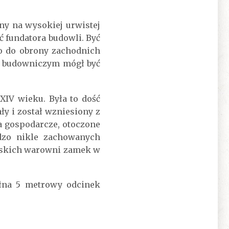
ny na wysokiej urwistej
ć fundatora budowli. Być
go do obrony zachodnich
ego budowniczym mógł być
XIV wieku. Była to dość
ły i został wzniesiony z
 gospodarcze, otoczone
dzo nikle zachowanych
ajskich warowni zamek w
łna 5 metrowy odcinek