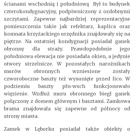
ścianami wschodnią i południową Był to budynek
czterokondygnacyjny, podpiwniczony z ozdobnymi
szczytami. Zapewne najbardziej reprezentacyjne
pomieszczenia takie jak refektarz, kaplica oraz
komnata krzyżackiego urzędnika znajdowały się na
piętrze. Na ostatniej kondygnacji posiadał ganek
obronny dla straży. Prawdopodobnie jego
południowa elewacja nie posiadała okien, a jedynie
otwory strzelnicze. W pozostałych narożnikach
murów obronnych wzniesione zostały
czworoboczne baszty też wysunięte przed lico. W
podziemiu baszty płn-wsch funkcjonowało
więzienie. Wzdłuż muru obronnego biegł ganek
połączony z domem głównym i basztami. Zamkowa
brama znajdowała się zapewne od północy od
strony miasta.
Zamek w Lęborku posiadał także obiekty o