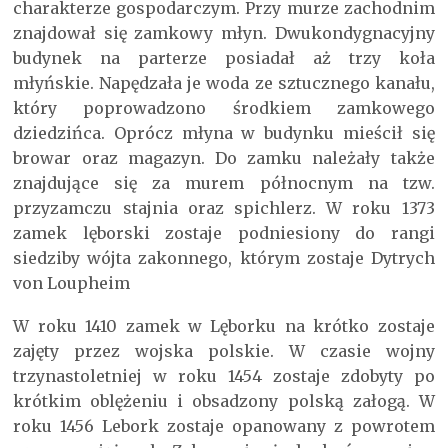
charakterze gospodarczym. Przy murze zachodnim
znajdował się zamkowy młyn. Dwukondygnacyjny
budynek na parterze posiadał aż trzy koła
młyńskie. Napędzała je woda ze sztucznego kanału,
który poprowadzono środkiem zamkowego
dziedzińca. Oprócz młyna w budynku mieścił się
browar oraz magazyn. Do zamku należały także
znajdujące się za murem północnym na tzw.
przyzamczu stajnia oraz spichlerz. W roku 1373
zamek lęborski zostaje podniesiony do rangi
siedziby wójta zakonnego, którym zostaje Dytrych
von Loupheim
W roku 1410 zamek w Lęborku na krótko zostaje
zajęty przez wojska polskie. W czasie wojny
trzynastoletniej w roku 1454 zostaje zdobyty po
krótkim oblężeniu i obsadzony polską załogą. W
roku 1456 Lebork zostaje opanowany z powrotem