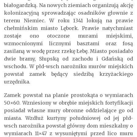
białogardzką. Na nowych ziemiach organizują akcję
kolonizacyjną sprowadzając osadników głownie z
terenu Niemiec. W roku 1341 lokują na prawie
chełmińskim miasto Lębork. Prawie natychmiast
zostaje ono otoczone murami miejskimi,
wzmocnionymi licznymi basztami oraz fosą
zasilaną w wodę przez rzekę Łebę. Miasto posiadało
dwie bramy, Słupską od zachodu i Gdańską od
wschodu. W płd-wsch narożniku murów miejskich
powstał zamek będący siedzibą krzyżackiego
urzędnika.
Zamek powstał na planie prostokąta o wymiarach
50×60. Wzniesiony w obrębie miejskich fortyfikacji
posiadał własne mury obronne oddzielające go od
miasta. Wzdłuż kurtyny południowej od jej płd-
wsch narożnika powstał główny dom mieszkalny o
wymiarach 11×47 z wysuniętymi przed lico muru