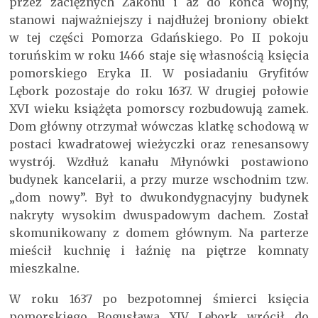
przez zaciężnych Zakonu i aż do końca wojny,
stanowi najważniejszy i najdłużej broniony obiekt
w tej części Pomorza Gdańskiego. Po II pokoju
toruńskim w roku 1466 staje się własnością księcia
pomorskiego Eryka II. W posiadaniu Gryfitów
Lębork pozostaje do roku 1637. W drugiej połowie
XVI wieku książęta pomorscy rozbudowują zamek.
Dom główny otrzymał wówczas klatkę schodową w
postaci kwadratowej wieżyczki oraz renesansowy
wystrój. Wzdłuż kanału Młynówki postawiono
budynek kancelarii, a przy murze wschodnim tzw.
„dom nowy”. Był to dwukondygnacyjny budynek
nakryty wysokim dwuspadowym dachem. Został
skomunikowany z domem głównym. Na parterze
mieścił kuchnię i łaźnię na piętrze komnaty
mieszkalne.
W roku 1637 po bezpotomnej śmierci księcia
pomorskiego Bogusława XIV Lębork wrócił do