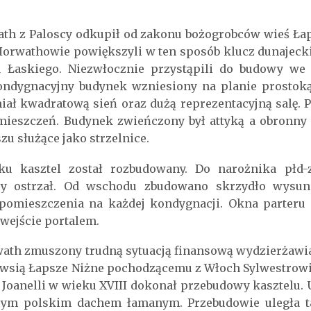
ath z Paloscy odkupił od zakonu bożogrobców wieś Ła
orwathowie powiększyli w ten sposób klucz dunajecki k
a Łaskiego. Niezwłocznie przystąpili do budowy w
ondygnacyjny budynek wzniesiony na planie prostokąt
ał kwadratową sień oraz dużą reprezentacyjną salę. 
omieszczeń. Budynek zwieńczony był attyką a obronn
u służące jako strzelnice.
ku kasztel został rozbudowany. Do narożnika płd-
y ostrzał. Od wschodu zbudowano skrzydło wysunię
pomieszczenia na każdej kondygnacji. Okna parter
wejście portalem.
wath zmuszony trudną sytuacją finansową wydzierżawia
 wsią Łapsze Niżne pochodzącemu z Włoch Sylwestrowi
 Joanelli w wieku XVIII dokonał przebudowy kasztelu. U
ym polskim dachem łamanym. Przebudowie uległa ta