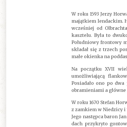
W roku 1593 Jerzy Horw
majątkiem lendackim. H
wcześniej od Olbracht
kasztelu. Była to dwuk
Południowy frontowy mi
składał się z trzech p
małe okienka na poddasz
Na początku XVII wie
umożliwiającą flankow
Posiadało ono po dwa 
obramieniami a główne 
W roku 1670 Stefan Hor
z zamkiem w Niedzicy i
Jego następca baron Jan
dach przykryto gontow