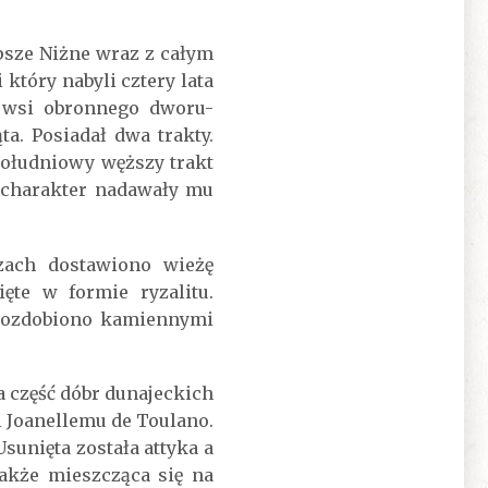
psze Niżne wraz z całym
tóry nabyli cztery lata
e wsi obronnego dworu-
a. Posiadał dwa trakty.
Południowy węższy trakt
y charakter nadawały mu
zach dostawiono wieżę
te w formie ryzalitu.
u ozdobiono kamiennymi
 część dóbr dunajeckich
 Joanellemu de Toulano.
sunięta została attyka a
kże mieszcząca się na