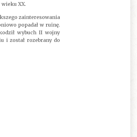
w wieku XX.
iększego zainteresowania
pniowo popadał w ruinę.
kodził wybuch II wojny
iu i został rozebrany do