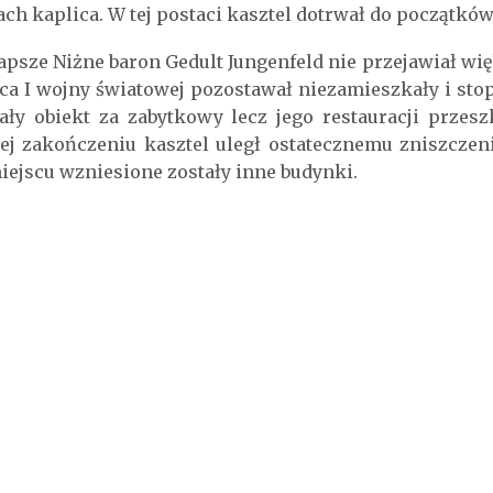
ach kaplica. W tej postaci kasztel dotrwał do początkó
Łapsze Niżne baron Gedult Jungenfeld nie przejawiał w
ca I wojny światowej pozostawał niezamieszkały i sto
ły obiekt za zabytkowy lecz jego restauracji przesz
jej zakończeniu kasztel uległ ostatecznemu zniszczen
iejscu wzniesione zostały inne budynki.