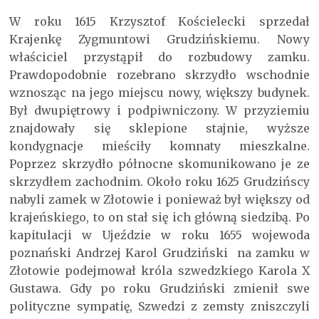
W roku 1615 Krzysztof Kościelecki sprzedał
Krajenkę Zygmuntowi Grudzińskiemu. Nowy
właściciel przystąpił do rozbudowy zamku.
Prawdopodobnie rozebrano skrzydło wschodnie
wznosząc na jego miejscu nowy, większy budynek.
Był dwupiętrowy i podpiwniczony. W przyziemiu
znajdowały się sklepione stajnie, wyższe
kondygnacje mieściły komnaty mieszkalne.
Poprzez skrzydło północne skomunikowano je ze
skrzydłem zachodnim. Około roku 1625 Grudzińscy
nabyli zamek w Złotowie i ponieważ był większy od
krajeńskiego, to on stał się ich główną siedzibą. Po
kapitulacji w Ujeździe w roku 1655 wojewoda
poznański Andrzej Karol Grudziński na zamku w
Złotowie podejmował króla szwedzkiego Karola X
Gustawa. Gdy po roku Grudziński zmienił swe
polityczne sympatię, Szwedzi z zemsty zniszczyli