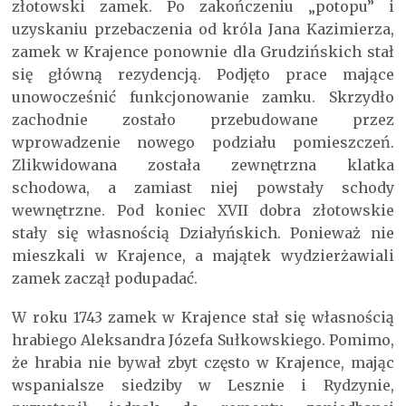
złotowski zamek. Po zakończeniu „potopu” i
uzyskaniu przebaczenia od króla Jana Kazimierza,
zamek w Krajence ponownie dla Grudzińskich stał
się główną rezydencją. Podjęto prace mające
unowocześnić funkcjonowanie zamku. Skrzydło
zachodnie zostało przebudowane przez
wprowadzenie nowego podziału pomieszczeń.
Zlikwidowana została zewnętrzna klatka
schodowa, a zamiast niej powstały schody
wewnętrzne. Pod koniec XVII dobra złotowskie
stały się własnością Działyńskich. Ponieważ nie
mieszkali w Krajence, a majątek wydzierżawiali
zamek zaczął podupadać.
W roku 1743 zamek w Krajence stał się własnością
hrabiego Aleksandra Józefa Sułkowskiego. Pomimo,
że hrabia nie bywał zbyt często w Krajence, mając
wspanialsze siedziby w Lesznie i Rydzynie,