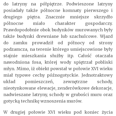
do latryny na półpiętrze. Podwieszone latryny
posiadały także północne komnaty pierwszego i
drugiego piętra. Znacznie mniejsze skrzydło
północne miało charakter gospodarczy.
Prawdopodobnie obok budynków murowanych były
także budynki drewniane lub szachulcowe. Wjazd
do zamku prowadził od północy od strony
podzamcza, na terenie którego umiejscowione były
stajnie mieszkania służby itp. Całość otaczała
nawodniona fosa, której wody spiętrzał pobliski
młyn. Mimo, iż obiekt powstał w połowie XVI wieku
miał typowe cechy późnogotyckie. Jednotraktowy
układ pomieszczeń, zewnętrzne schody,
nieotynkowane elewacje, zenderówkowe dekoracje,
nadwieszane latryny, schody w grubości muru oraz
gotycką technikę wznoszenia murów.
W drugiej połowie XVI wieku pod koniec życia