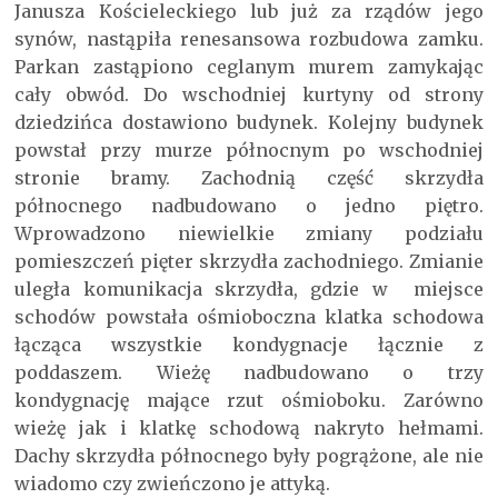
Janusza Kościeleckiego lub już za rządów jego
synów, nastąpiła renesansowa rozbudowa zamku.
Parkan zastąpiono ceglanym murem zamykając
cały obwód. Do wschodniej kurtyny od strony
dziedzińca dostawiono budynek. Kolejny budynek
powstał przy murze północnym po wschodniej
stronie bramy. Zachodnią część skrzydła
północnego nadbudowano o jedno piętro.
Wprowadzono niewielkie zmiany podziału
pomieszczeń pięter skrzydła zachodniego. Zmianie
uległa komunikacja skrzydła, gdzie w miejsce
schodów powstała ośmioboczna klatka schodowa
łącząca wszystkie kondygnacje łącznie z
poddaszem. Wieżę nadbudowano o trzy
kondygnację mające rzut ośmioboku. Zarówno
wieżę jak i klatkę schodową nakryto hełmami.
Dachy skrzydła północnego były pogrążone, ale nie
wiadomo czy zwieńczono je attyką.