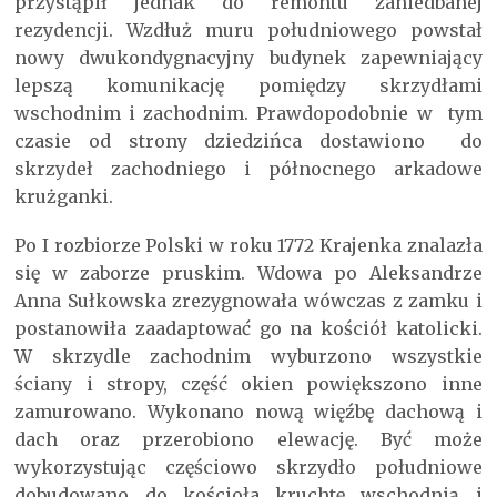
przystąpił jednak do remontu zaniedbanej
rezydencji. Wzdłuż muru południowego powstał
nowy dwukondygnacyjny budynek zapewniający
lepszą komunikację pomiędzy skrzydłami
wschodnim i zachodnim. Prawdopodobnie w tym
czasie od strony dziedzińca dostawiono do
skrzydeł zachodniego i północnego arkadowe
krużganki.
Po I rozbiorze Polski w roku 1772 Krajenka znalazła
się w zaborze pruskim. Wdowa po Aleksandrze
Anna Sułkowska zrezygnowała wówczas z zamku i
postanowiła zaadaptować go na kościół katolicki.
W skrzydle zachodnim wyburzono wszystkie
ściany i stropy, część okien powiększono inne
zamurowano. Wykonano nową więźbę dachową i
dach oraz przerobiono elewację. Być może
wykorzystując częściowo skrzydło południowe
dobudowano do kościoła kruchtę wschodnią i