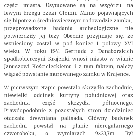
części miasta. Usytuowane są na wzgórzu, na
lewym brzegu rzeki Głomii. Mimo pojawiających
się hipotez o średniowiecznym rodowodzie zamku,
przeprowadzone badania archeologiczne nie
potwierdziły jej tezy. Obecnie przyjmuje się, że
wzniesiony został w pod koniec I połowy XVI
wieku. W roku 1541 Gertruda z Danaborskich
spadkobierczyni Krajenki wnosi miasto w wianie
Januszowi Kościeleckiemu i z tym faktem, należy
wiązać powstanie murowanego zamku w Krajence.
W pierwszym etapie powstało skrzydło zachodnie,
niewielki odcinek kurtyny południowej oraz
zachodnia część skrzydła północnego.
Prawdopodobnie z pozostałych stron dziedziniec
otaczała drewniana palisada. Główny budynek
zachodni powstał na planie nieregularnego
czworoboku, o wymiarach 9×23,7m. Był