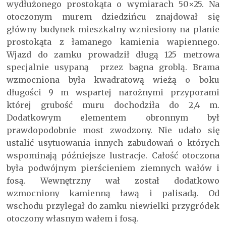
wydłużonego prostokąta o wymiarach 50×25. Na
otoczonym murem dziedzińcu znajdował się
główny budynek mieszkalny wzniesiony na planie
prostokąta z łamanego kamienia wapiennego.
Wjazd do zamku prowadził długą 125 metrowa
specjalnie usypaną przez bagna groblą. Brama
wzmocniona była kwadratową wieżą o boku
długości 9 m wspartej narożnymi przyporami
której grubość muru dochodziła do 2,4 m.
Dodatkowym elementem obronnym był
prawdopodobnie most zwodzony. Nie udało się
ustalić usytuowania innych zabudowań o których
wspominają późniejsze lustracje. Całość otoczona
była podwójnym pierścieniem ziemnych wałów i
fosą. Wewnętrzny wał został dodatkowo
wzmocniony kamienną ławą i palisadą. Od
wschodu przylegał do zamku niewielki przygródek
otoczony własnym wałem i fosą.