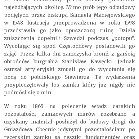
najeżdżających okolicę. Mimo prób jego odbudowy
podjętych przez biskupa Samuela Maciejowskiego
w 1548 lustracja przeprowadzona w roku 1598
przedstawia go jako opuszczoną ruinę. Dzieła
zniszczenia dopełnili Szwedzi podczas „potopu”.
Wycofując się spod Częstochowy postanowili go
zająć. Przez kilka dni zamczyska bronił z garścią
obrońców burgrabia Stanisław Kawęcki. Jednak
ostrzał artyleryjski zmusił go do wycofania się
nocą do pobliskiego Siewierza. Te wydarzenia
przypieczętowały los zamku który już nigdy nie
podniósł się z ruin.
W roku 1865 na polecenie władz carskich
pozostałości zamkowych murów rozebrano a
uzyskany materiał posłużył do budowy drogi do
Gniazdowa. Obecnie jedynymi pozostałościami po
rycerskim zamku są resztki fundamentów oraz