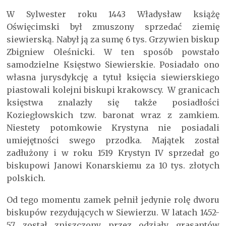
W Sylwester roku 1443 Władysław książę
Oświęcimski był zmuszony sprzedać ziemię
siewierską. Nabył ją za sumę 6 tys. Grzywien biskup
Zbigniew Oleśnicki. W ten sposób powstało
samodzielne Księstwo Siewierskie. Posiadało ono
własna jurysdykcję a tytuł księcia siewierskiego
piastowali kolejni biskupi krakowscy. W granicach
księstwa znalazły się także posiadłości
Koziegłowskich tzw. baronat wraz z zamkiem.
Niestety potomkowie Krystyna nie posiadali
umiejętności swego przodka. Majątek został
zadłużony i w roku 1519 Krystyn IV sprzedał go
biskupowi Janowi Konarskiemu za 10 tys. złotych
polskich.
Od tego momentu zamek pełnił jedynie rolę dworu
biskupów rezydujących w Siewierzu. W latach 1452-
57 został zniszczony przez odziały grasantów