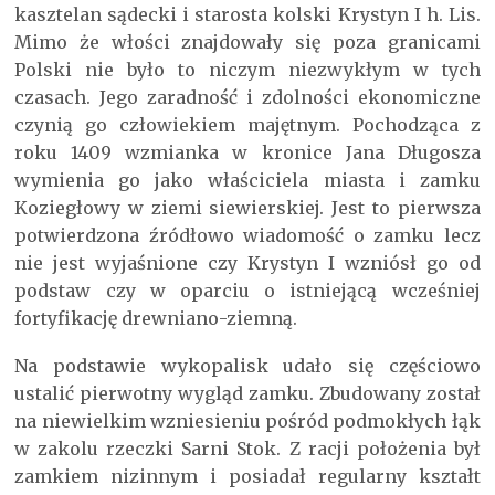
kasztelan sądecki i starosta kolski Krystyn I h. Lis.
Mimo że włości znajdowały się poza granicami
Polski nie było to niczym niezwykłym w tych
czasach. Jego zaradność i zdolności ekonomiczne
czynią go człowiekiem majętnym. Pochodząca z
roku 1409 wzmianka w kronice Jana Długosza
wymienia go jako właściciela miasta i zamku
Koziegłowy w ziemi siewierskiej. Jest to pierwsza
potwierdzona źródłowo wiadomość o zamku lecz
nie jest wyjaśnione czy Krystyn I wzniósł go od
podstaw czy w oparciu o istniejącą wcześniej
fortyfikację drewniano-ziemną.
Na podstawie wykopalisk udało się częściowo
ustalić pierwotny wygląd zamku. Zbudowany został
na niewielkim wzniesieniu pośród podmokłych łąk
w zakolu rzeczki Sarni Stok. Z racji położenia był
zamkiem nizinnym i posiadał regularny kształt