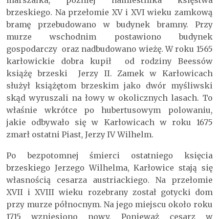
brzeskiego. Na przełomie XV i XVI wieku zamkową
bramę przebudowano w budynek bramny. Przy
murze wschodnim postawiono budynek
gospodarczy oraz nadbudowano wieżę. W roku 1565
karłowickie dobra kupił od rodziny Beessów
książę brzeski Jerzy II. Zamek w Karłowicach
służył książętom brzeskim jako dwór myśliwski
skąd wyruszali na łowy w okolicznych lasach. To
właśnie wkrótce po hubertusowym polowaniu,
jakie odbywało się w Karłowicach w roku 1675
zmarł ostatni Piast, Jerzy IV Wilhelm.
Po bezpotomnej śmierci ostatniego księcia
brzeskiego Jerzego Wilhelma, Karłowice stają się
własnością cesarza austriackiego. Na przełomie
XVII i XVIII wieku rozebrany został gotycki dom
przy murze północnym. Na jego miejscu około roku
1715 wzniesiono nowy. Ponieważ cesarz w