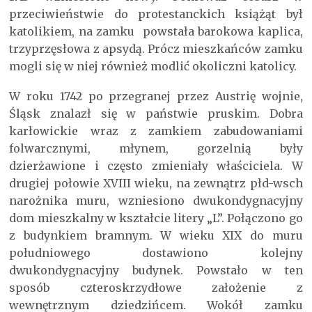
przeciwieństwie do protestanckich książąt był
katolikiem, na zamku powstała barokowa kaplica,
trzyprzęsłowa z apsydą. Prócz mieszkańców zamku
mogli się w niej również modlić okoliczni katolicy.
W roku 1742 po przegranej przez Austrię wojnie,
Śląsk znalazł się w państwie pruskim. Dobra
karłowickie wraz z zamkiem zabudowaniami
folwarcznymi, młynem, gorzelnią były
dzierżawione i często zmieniały właściciela. W
drugiej połowie XVIII wieku, na zewnątrz płd-wsch
narożnika muru, wzniesiono dwukondygnacyjny
dom mieszkalny w kształcie litery „L”. Połączono go
z budynkiem bramnym. W wieku XIX do muru
południowego dostawiono kolejny
dwukondygnacyjny budynek. Powstało w ten
sposób czteroskrzydłowe założenie z
wewnętrznym dziedzińcem. Wokół zamku