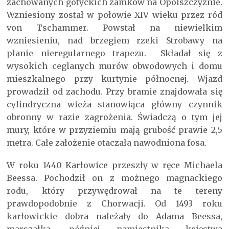
zachowanych gotyckich zamków na Opolszczyźnie.
Wzniesiony został w połowie XIV wieku przez ród
von Tschammer. Powstał na niewielkim
wzniesieniu, nad brzegiem rzeki Strobawy na
planie nieregularnego trapezu. Składał się z
wysokich ceglanych murów obwodowych i domu
mieszkalnego przy kurtynie północnej. Wjazd
prowadził od zachodu. Przy bramie znajdowała się
cylindryczna wieża stanowiąca główny czynnik
obronny w razie zagrożenia. Świadczą o tym jej
mury, które w przyziemiu mają grubość prawie 2,5
metra. Całe założenie otaczała nawodniona fosa.
W roku 1440 Karłowice przeszły w ręce Michaela
Beessa. Pochodził on z możnego magnackiego
rodu, który przywędrował na te tereny
prawdopodobnie z Chorwacji. Od 1493 roku
karłowickie dobra należały do Adama Beessa,
marszałka, później namiestnika księstwa