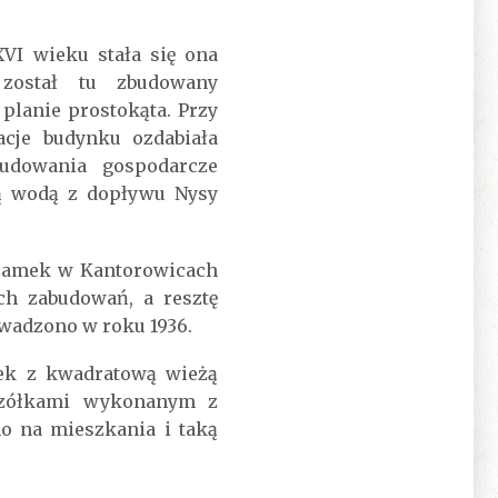
VI wieku stała się ona
 został tu zbudowany
lanie prostokąta. Przy
cje budynku ozdabiała
budowania gospodarcze
ną wodą z dopływu Nysy
0 zamek w Kantorowicach
ch zabudowań, a resztę
wadzono w roku 1936.
ek z kwadratową wieżą
czółkami wykonanym z
o na mieszkania i taką