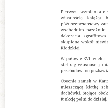
Pierwsza wzmianka o w
własnością książąt 
późnorenesansowy zame
wschodnim narożniku 
dekoracja sgraffitow
skupione wokół niewie
Kłodzkiej.
W połowie XVII wieku m
stał się własnością m
przebudowano pozbawiaj
Obecnie zamek w Kant
mieszczącą klatkę s
dachówki. Stojące obo
funkcję pełni do dzisiaj