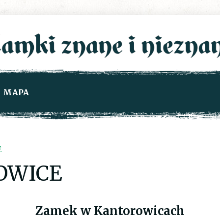
MAPA
E
OWICE
Zamek w Kantorowicach