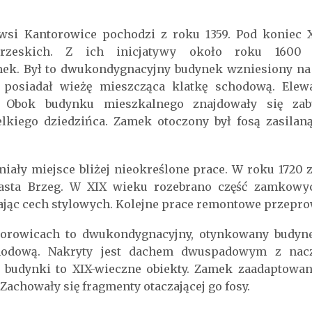
si Kantorowice pochodzi z roku 1359. Pod koniec X
brzeskich. Z ich inicjatywy około roku 1600
k. Był to dwukondygnacyjny budynek wzniesiony na p
posiadał wieżę mieszcząca klatkę schodową. Elewa
a. Obok budynku mieszkalnego znajdowały się za
lkiego dziedzińca. Zamek otoczony był fosą zasila
iały miejsce bliżej nieokreślone prace. W roku 172
iasta Brzeg. W XIX wieku rozebrano część zamkowy
ąc cech stylowych. Kolejne prace remontowe przepro
orowicach to dwukondygnacyjny, otynkowany budyn
chodową. Nakryty jest dachem dwuspadowym z na
k budynki to XIX-wieczne obiekty. Zamek zaadaptowan
. Zachowały się fragmenty otaczającej go fosy.