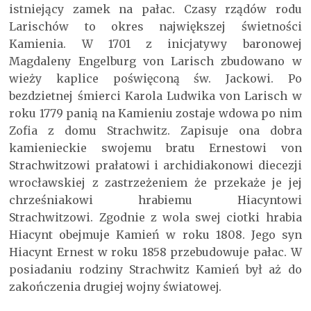
istniejący zamek na pałac. Czasy rządów rodu
Larischów to okres największej świetności
Kamienia. W 1701 z inicjatywy baronowej
Magdaleny Engelburg von Larisch zbudowano w
wieży kaplice poświęconą św. Jackowi. Po
bezdzietnej śmierci Karola Ludwika von Larisch w
roku 1779 panią na Kamieniu zostaje wdowa po nim
Zofia z domu Strachwitz. Zapisuje ona dobra
kamienieckie swojemu bratu Ernestowi von
Strachwitzowi prałatowi i archidiakonowi diecezji
wrocławskiej z zastrzeżeniem że przekaże je jej
chrześniakowi hrabiemu Hiacyntowi
Strachwitzowi. Zgodnie z wola swej ciotki hrabia
Hiacynt obejmuje Kamień w roku 1808. Jego syn
Hiacynt Ernest w roku 1858 przebudowuje pałac. W
posiadaniu rodziny Strachwitz Kamień był aż do
zakończenia drugiej wojny światowej.