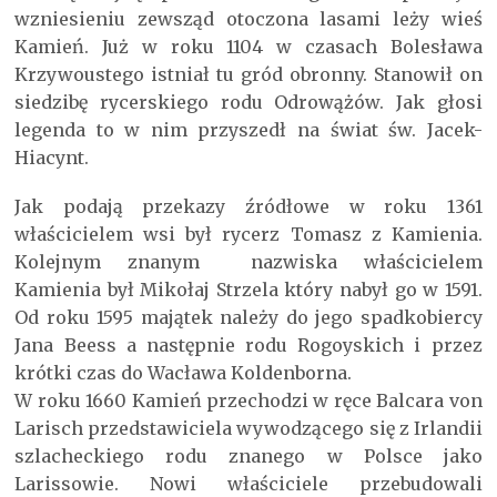
wzniesieniu zewsząd otoczona lasami leży wieś
Kamień. Już w roku 1104 w czasach Bolesława
Krzywoustego istniał tu gród obronny. Stanowił on
siedzibę rycerskiego rodu Odrowążów. Jak głosi
legenda to w nim przyszedł na świat św. Jacek-
Hiacynt.
Jak podają przekazy źródłowe w roku 1361
właścicielem wsi był rycerz Tomasz z Kamienia.
Kolejnym znanym nazwiska właścicielem
Kamienia był Mikołaj Strzela który nabył go w 1591.
Od roku 1595 majątek należy do jego spadkobiercy
Jana Beess a następnie rodu Rogoyskich i przez
krótki czas do Wacława Koldenborna.
W roku 1660 Kamień przechodzi w ręce Balcara von
Larisch przedstawiciela wywodzącego się z Irlandii
szlacheckiego rodu znanego w Polsce jako
Larissowie. Nowi właściciele przebudowali