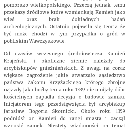
pomorsko-wielkopolskiego. Przeczą jednak temu
przekazy źródłowe które wzmiankują Kamień jako
wieś oraz brak dokładnych badań
archeologicznych. Ostatnio pojawiła się teoria że
być może chodzi w tym przypadku o gród w
pobliskim Wawrzyskowie.
Od czasów wczesnego średniowiecza Kamień
Krajeński i okoliczne ziemie należały do
arcybiskupów gnieźnieńskich. Z uwagi na coraz
większe zagrożenie jakie stwarzało sąsiedztwo
państwa Zakonu Krzyżackiego którego zbrojne
najazdy jak choćby ten z roku 1339 nie omijały dóbr
kościelnych zapadła decyzja o budowie zamku.
Inicjatorem tego przedsięwzięcia był arcybiskup
Jarosław Bogoria Skotnicki. Około roku 1359
podniósł on Kamień do rangi miasta i zaczął
wznosić zamek. Niestety wiadomości na temat