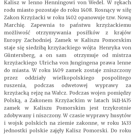
Kalisz w lenno Henningowi von Wedel. W rękach
rodu miasto pozostaje do roku 1408. Rosnący w siłę
Zakon Krzyżacki w roku 1402 opanowuje tzw. Nową
Marchię. Zapewnia to państwu krzyżackiemu
możliwość otrzymywania posiłków z krajów
Europy Zachodniej. Zamek w Kaliszu Pomorskim
staje się siedzibą krzyżackiego wójta Henryka von
Güntersberg, a on sam otrzymuje od mistrza
krzyżackiego Ulricha von Jungingena prawa lenne
do miasta. W roku 1409 zamek zostaje zniszczony
przez oddziały wielkopolskiego pospolitego
ruszenia, podczas odwetowej wyprawy za
krzyżacką rejzę na Wałcz. Podczas wojen pomiędzy
Polską, a Zakonem Krzyżackim w latach 1411-1435
zamek w Kaliszu Pomorskim jest trzykrotnie
zdobywany i niszczony. W czasie wyprawy husytów
i wojsk polskich na ziemie zakonne, w roku 1433
jednostki polskie zajęły Kalisz Pomorski. Do roku