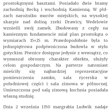
prostokątnymi basztami. Posiadało dwie bramy
zachodnią Recką i wschodnią Kamienną. W płd-
zach narożniku murów miejskich, na wysokiej
skarpie nad doliną rzeki Drawicy, Wedelowie
wznieśli swój zamek. Zbudowany z cegły na
kamiennym fundamencie miał plan prostokąta o
wymiarach 15×25 m. Prawdopodobnie była to
jednopiętrowa podpiwniczona budowla w stylu
gotyckim. Piwnice dostępne jedynie z wewnątrz, co
wymuszał obronny charakter obiektu, służyły
celom gospodarczym. Na parterze natomiast
mieściły się najbardziej reprezentacyjne
pomieszczenia zamku, sala rycerska w
południowej części i sala zimowa w północnej.
Umieszczona pod salą zimową kuchnia posiadała
własną studnię.
Dnia 2 września 1350 margrabia Ludwik nadaje