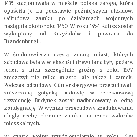
1435 stacjonowała w mieście polska załoga, która
opuściła je na podstawie późniejszych układów.
Odbudowa zamku po działaniach wojennych
nastąpiła około roku 1450. W roku 1454 Kalisz został
wykupiony od Krzyżaków i powraca do
Brandenburgii.
W średniowieczu częstą zmorą miast, których
zabudowa była w większości drewniana były pożary.
Jeden z nich szczególnie groźny z roku 1577
zniszczył nie tylko miasto, ale także i zamek.
Podczas odbudowy Güntersbergowie przebudowali
zniszczoną gotycką budowlę w renesansową
rezydencję. Budynek został nadbudowany o jedną
kondygnację. W wyniku przebudowy zredukowaniu
uległy cechy obronne zamku na rzecz walorów
mieszkalnych.
W czasie wojny trzydziestoletnie w roku 1639