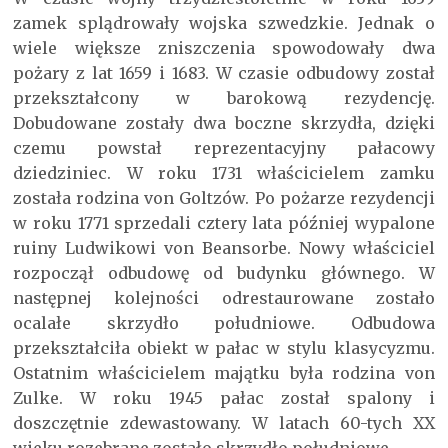
zamek splądrowały wojska szwedzkie. Jednak o
wiele większe zniszczenia spowodowały dwa
pożary z lat 1659 i 1683. W czasie odbudowy został
przekształcony w barokową rezydencję.
Dobudowane zostały dwa boczne skrzydła, dzięki
czemu powstał reprezentacyjny pałacowy
dziedziniec. W roku 1731 właścicielem zamku
została rodzina von Goltzów. Po pożarze rezydencji
w roku 1771 sprzedali cztery lata później wypalone
ruiny Ludwikowi von Beansorbe. Nowy właściciel
rozpoczął odbudowę od budynku głównego. W
następnej kolejności odrestaurowane zostało
ocalałe skrzydło południowe. Odbudowa
przekształciła obiekt w pałac w stylu klasycyzmu.
Ostatnim właścicielem majątku była rodzina von
Zulke. W roku 1945 pałac został spalony i
doszczętnie zdewastowany. W latach 60-tych XX