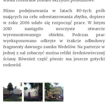
wieku rozebrane zostało skrzydło południowe.
Mimo podejmowania w latach 80-tych prób
mających na celu odrestaurowania zbytku, dopiero
w roku 2006 udało się rozpocząć prace. W lutym
2010 nastąpiło uroczyste otwarcie
wyremontowanego obiektu. Podczas prac
wyeksponowano odkryte w trakcie odbudowy
fragmenty dawnego zamku Wedelów. Na parterze w
jednej z sal zobaczyć można relikt średniowiecznej
ściany. Również część piwnic ma jeszcze gotycki
rodowód.