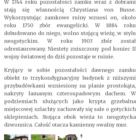
W 1744 roku pozostałości zamku wraz z dobrami
stają się własnością Chrystiana von Busse.
Wykorzystując zamkowe ruiny wznosi on, około
roku 1750 zbór ewangelicki. W 1884 roku
dobudowano do niego, wolno stojącą wieżę, w stylu
neogotyckim. W roku 1903 zbór został
odrestaurowany. Niestety zniszczony pod koniec II
wojny światowej do dziś pozostaje w ruinie.
Kryjący w sobie pozostałości dawnego zamku
obiekt to trzykondygnacyjny budynek z niższymi
przybudówkami wzniesiony na planie prostokąta,
nakryty łamanym czterospadowym dachem. W
podziemiach służących jako krypta grzebalna
miejscowej szlachty zachowały się sale o gotyckich
sklepieniach. Stojąca obok wieża to neogotycka
dzwonnica. Całość otacza kamienny owalny mur.