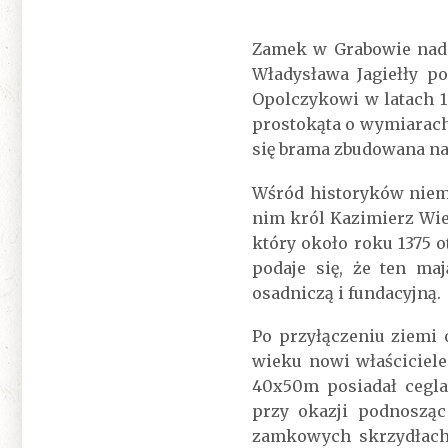
Zamek w Grabowie nad 
Władysława Jagiełły p
Opolczykowi w latach 1
prostokąta o wymiarach
się brama zbudowana 
Wśród historyków niem
nim król Kazimierz Wie
który około roku 1375 
podaje się, że ten ma
osadniczą i fundacyjną.
Po przyłączeniu ziemi 
wieku nowi właściciel
40x50m posiadał cegl
przy okazji podnosząc
zamkowych skrzydłach 