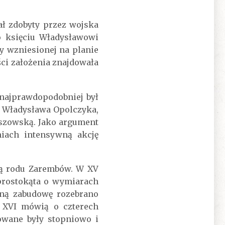
ł zdobyty przez wojska
o księciu Władysławowi
y wzniesionej na planie
ci założenia znajdowała
najprawdopodobniej był
a Władysława Opolczyka,
eszowską. Jako argument
miach intensywną akcję
cią rodu Zarembów. W XV
prostokąta o wymiarach
ną zabudowę rozebrano
 XVI mówią o czterech
owane były stopniowo i