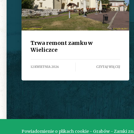
Trwa remont zamku w
Wieliczce
12 KWIETNIA 2026
CZYTAJ WIĘCEJ
Powiadomienie o plikach cookie - Grabów - Zamki znan