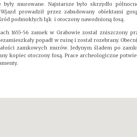
 były murowane. Najstarsze było skrzydło północn
Wjazd prowadził przez zabudowany obiektami gos
ród podmokłych łąk i otoczony nawodnioną fosą.
tach 1655-56 zamek w Grabowie został zniszczony pr
zamieszkały popadł w ruinę i został rozebrany. Obecn
ałości zamkowych murów. Jedynym śladem po zamku 
ny kopiec otoczony fosą. Prace archeologiczne potwier
amenty.