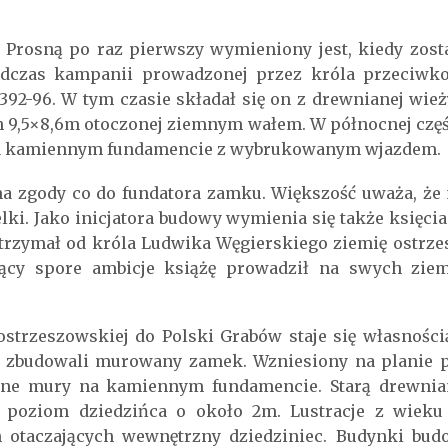
Prosną po raz pierwszy wymieniony jest, kiedy zosta
odczas kampanii prowadzonej przez króla przeciwk
392-96. W tym czasie składał się on z drewnianej wież
 9,5×8,6m otoczonej ziemnym wałem. W północnej częś
na kamiennym fundamencie z wybrukowanym wjazdem.
a zgody co do fundatora zamku. Większość uważa, że 
lki. Jako inicjatora budowy wymienia się także księci
otrzymał od króla Ludwika Węgierskiego ziemię ostrz
jący spore ambicje książę prowadził na swych zie
ostrzeszowskiej do Polski Grabów staje się własnoś
e zbudowali murowany zamek. Wzniesiony na planie 
ane mury na kamiennym fundamencie. Starą drewnia
 poziom dziedzińca o około 2m. Lustracje z wieku
otaczających wewnętrzny dziedziniec. Budynki bud