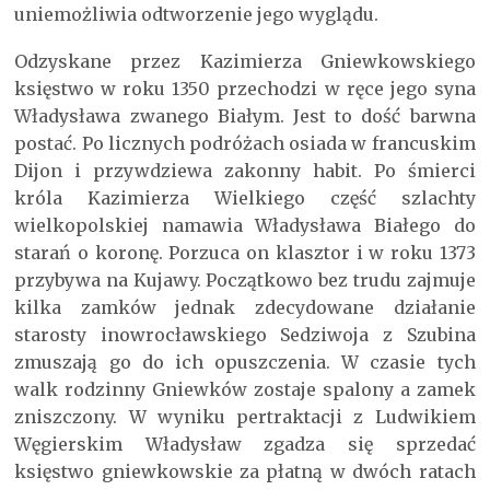
uniemożliwia odtworzenie jego wyglądu.
Odzyskane przez Kazimierza Gniewkowskiego
księstwo w roku 1350 przechodzi w ręce jego syna
Władysława zwanego Białym. Jest to dość barwna
postać. Po licznych podróżach osiada w francuskim
Dijon i przywdziewa zakonny habit. Po śmierci
króla Kazimierza Wielkiego część szlachty
wielkopolskiej namawia Władysława Białego do
starań o koronę. Porzuca on klasztor i w roku 1373
przybywa na Kujawy. Początkowo bez trudu zajmuje
kilka zamków jednak zdecydowane działanie
starosty inowrocławskiego Sedziwoja z Szubina
zmuszają go do ich opuszczenia. W czasie tych
walk rodzinny Gniewków zostaje spalony a zamek
zniszczony. W wyniku pertraktacji z Ludwikiem
Węgierskim Władysław zgadza się sprzedać
księstwo gniewkowskie za płatną w dwóch ratach