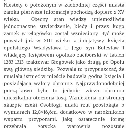
Niestety o położonym w zachodniej części miasta
zamku pierwsze informacje pochodzą dopiero z XV
wieku. Obecny stan wiedzy uniemożliwia
jednoznaczne stwierdzenie, kiedy i przez kogo
zamek w Głogówku został wzniesiony. Być może
powstał już w XIII wieku z inicjatywy księcia
opolskiego Władysława I. Jego syn Bolesław I
władający księstwem opolsko-raciborski w latach
1283-1313, traktował Głogówek jako drugą po Opolu
swą główną siedzibę. Pozwala to przypuszczać, że
musiała istnieć w mieście budowla godna księcia i
posiadająca walory obronne. Najprawdopodobniej
początkowo była to jedynie wieża obronno
mieszkalna otoczona fosą. Wzniesiona na stromej
skarpie rzeki Osobłogi, miała rzut prostokąta o
wymiarach 12,8×16,6m, dodatkowo w narożnikach
wsparta przyporami. Jaką ostatecznie formę
przybrała gotycka warownia pozostaje