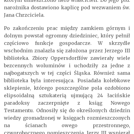
którym umieszczono herb właścicieli. Do jego płd.
narożnika dostawiono kaplicę pod wezwaniem św.
Jana Chrzciciela.
Po zakończeniu prac między zamkiem górnym i
dolnym powstał ogromny dziedziniec, który pełnił
częściowo funkcje gospodarcze. W skrzydle
wschodnim znalazła się założona przez Jerzego III
biblioteka. Zbiory Oppersdorffów zawierały wiele
bezcennych woluminów i uchodziły za jedne z
najbogatszych w tej części Śląska. Również sama
biblioteka była interesująca. Posiadała kolebkowe
sklepienie, którego poszczególne pola ozdobiono
elipsoidalną sztukaterią ujmującą 24 łacińskie
paradoksy zaczerpnięte z ksiąg Nowego
Testamentu. Odnosiły się do określonych dziedzin
wiedzy gromadzonej w księgach rozmieszczonych
na ścianach owego przestronnego,
czworobocznego pomieszczenia. Jerzy III wspierał