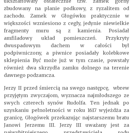
ukształtowały ostatecznie tzw. zamek górny
zbudowany na planie podkowy, z ryzalitem od
zachodu. Zamek w Głogówku praktycznie w
większości wzniesiono z cegły, jedynie niewielkie
fragmenty muru są z kamienia. Posiadał
amfiladowy układ pomieszczeń. Przykryty
dwuspadowym dachem w całości był
podpiwniczony, a piwnice posiadały kolebkowe
sklepienia Być może już w tym czasie, powstały
również dwa skrzydła zamku dolnego na terenie
dawnego podzamcza.
Jerzy II przed śmiercią na swego następcę, wbrew
przyjętym zwyczajom, wyznacza najmłodszego ze
swych czterech synów Rudolfa. Ten jednak po
uzyskaniu pełnoletności w roku 1617 wyjeżdża za
granicę, Głogówek przekazując najstarszemu bratu
Janowi Jerzemu III. Jerzy III uważany jest za
najwybitniejszego przedstawiciela rodu