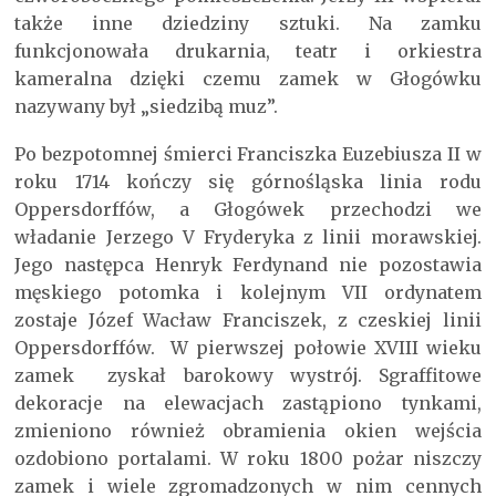
także inne dziedziny sztuki. Na zamku
funkcjonowała drukarnia, teatr i orkiestra
kameralna dzięki czemu zamek w Głogówku
nazywany był „siedzibą muz”.
Po bezpotomnej śmierci Franciszka Euzebiusza II w
roku 1714 kończy się górnośląska linia rodu
Oppersdorffów, a Głogówek przechodzi we
władanie Jerzego V Fryderyka z linii morawskiej.
Jego następca Henryk Ferdynand nie pozostawia
męskiego potomka i kolejnym VII ordynatem
zostaje Józef Wacław Franciszek, z czeskiej linii
Oppersdorffów. W pierwszej połowie XVIII wieku
zamek zyskał barokowy wystrój. Sgraffitowe
dekoracje na elewacjach zastąpiono tynkami,
zmieniono również obramienia okien wejścia
ozdobiono portalami. W roku 1800 pożar niszczy
zamek i wiele zgromadzonych w nim cennych