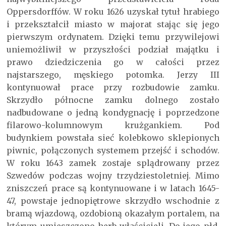
Oppersdorffów. W roku 1626 uzyskał tytuł hrabiego
i przekształcił miasto w majorat stając się jego
pierwszym ordynatem. Dzięki temu przywilejowi
uniemożliwił w przyszłości podział majątku i
prawo dziedziczenia go w całości przez
najstarszego, męskiego potomka. Jerzy III
kontynuował prace przy rozbudowie zamku.
Skrzydło północne zamku dolnego zostało
nadbudowane o jedną kondygnację i poprzedzone
filarowo-kolumnowym krużgankiem. Pod
budynkiem powstała sieć kolebkowo sklepionych
piwnic, połączonych systemem przejść i schodów.
W roku 1643 zamek zostaje splądrowany przez
Szwedów podczas wojny trzydziestoletniej. Mimo
zniszczeń prace są kontynuowane i w latach 1645-
47, powstaje jednopiętrowe skrzydło wschodnie z
bramą wjazdową, ozdobioną okazałym portalem, na