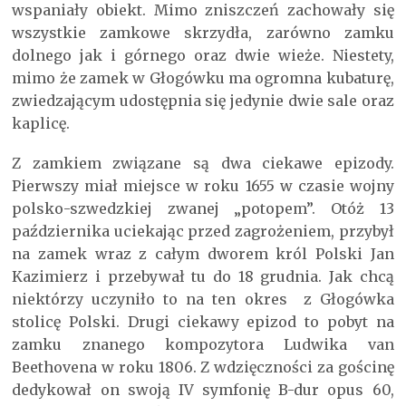
wspaniały obiekt. Mimo zniszczeń zachowały się
wszystkie zamkowe skrzydła, zarówno zamku
dolnego jak i górnego oraz dwie wieże. Niestety,
mimo że zamek w Głogówku ma ogromna kubaturę,
zwiedzającym udostępnia się jedynie dwie sale oraz
kaplicę.
Z zamkiem związane są dwa ciekawe epizody.
Pierwszy miał miejsce w roku 1655 w czasie wojny
polsko-szwedzkiej zwanej „potopem”. Otóż 13
października uciekając przed zagrożeniem, przybył
na zamek wraz z całym dworem król Polski Jan
Kazimierz i przebywał tu do 18 grudnia. Jak chcą
niektórzy uczyniło to na ten okres z Głogówka
stolicę Polski. Drugi ciekawy epizod to pobyt na
zamku znanego kompozytora Ludwika van
Beethovena w roku 1806. Z wdzięczności za gościnę
dedykował on swoją IV symfonię B-dur opus 60,