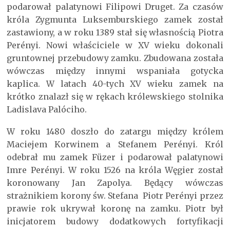
podarował palatynowi Filipowi Druget. Za czasów
króla Zygmunta Luksemburskiego zamek został
zastawiony, a w roku 1389 stał się własnością Piotra
Perényi. Nowi właściciele w XV wieku dokonali
gruntownej przebudowy zamku. Zbudowana została
wówczas między innymi wspaniała gotycka
kaplica. W latach 40-tych XV wieku zamek na
krótko znalazł się w rękach królewskiego stolnika
Ladislava Palóciho.
W roku 1480 doszło do zatargu między królem
Maciejem Korwinem a Stefanem Perényi. Król
odebrał mu zamek Füzer i podarował palatynowi
Imre Perényi. W roku 1526 na króla Węgier został
koronowany Jan Zapolya. Będący wówczas
strażnikiem korony św. Stefana Piotr Perényi przez
prawie rok ukrywał koronę na zamku. Piotr był
inicjatorem budowy dodatkowych fortyfikacji