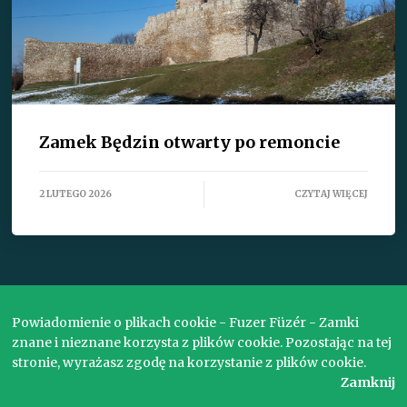
Zamek Będzin otwarty po remoncie
2 LUTEGO 2026
CZYTAJ WIĘCEJ
ZOBACZ WSZYSTKIE TEKSTY
Powiadomienie o plikach cookie - Fuzer Füzér - Zamki
znane i nieznane korzysta z plików cookie. Pozostając na tej
stronie, wyrażasz zgodę na korzystanie z plików cookie.
Copyright © 2017. Wszelkie prawa zastrzeżone.
Zamknij