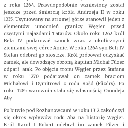
z roku 1264. Prawdopodobnie wzniesiony został
jeszcze przed śmiercią króla Andrzeja II w roku
1235. Usytuowany na stromej górze stanowił jeden z
elementów umocnień granicy Węgier przed
częstymi najazdami Tatarów. Około roku 1262 król
Bela IV podarował zamek wraz z okolicznymi
ziemiami swej córce Annie. W roku 1264 syn Beli IV
Stefan odebrał go siostrze. Król próbował odzyskać
zamek, ale dowodzący obroną kapitan Michał Füzer
odparł atak. Po objęciu tronu Węgier przez Stafana
w roku 1270 podarował on zamek braciom
Michałowi i Dymitrowi z rodu Rošd (Füzéry). Po
roku 1285 warownia stała się własnością Omodeja
Aby.
Po bitwie pod Rozhanowcami w roku 1312 zakończył
się okres wpływów rodu Aba na historię Węgier.
Król Karol I Robert odebrał im zamek Füzer i