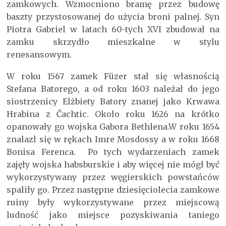
zamkowych. Wzmocniono bramę przez budowę
baszty przystosowanej do użycia broni palnej. Syn
Piotra Gabriel w latach 60-tych XVI zbudował na
zamku skrzydło mieszkalne w stylu
renesansowym.
W roku 1567 zamek Füzer stał się własnością
Stefana Batorego, a od roku 1603 należał do jego
siostrzenicy Elżbiety Batory znanej jako Krwawa
Hrabina z Čachtic. Około roku 1626 na krótko
opanowały go wojska Gabora Bethlena.W roku 1654
znalazł się w rękach Imre Mosdossy a w roku 1668
Bonisa Ferenca. Po tych wydarzeniach zamek
zajęły wojska habsburskie i aby więcej nie mógł być
wykorzystywany przez węgierskich powstańców
spaliły go. Przez następne dziesięciolecia zamkowe
ruiny były wykorzystywane przez miejscową
ludność jako miejsce pozyskiwania taniego