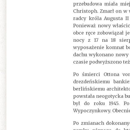
przebudowa miała miej
Christoph. Zmarł on w 
radcy króla Augusta I
Ponieważ nowy właścici
obce ręce zobowiązał j
nocy z 17 na 18 sier
wyposażenie komnat bo
dachu wykonano nowy c
czasie podwyższono te
Po śmierci Ottona vo
drezdeńskiemu bankie
berlińskiemu architekt
powstała neogotycka b
był do roku 1945. P
Wypoczynkowy. Obecnie 
Po zmianach dokonanyc