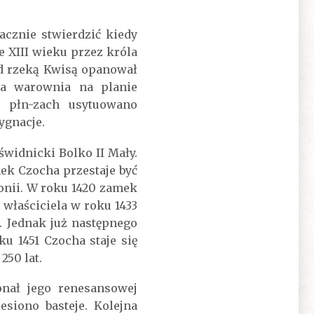
cznie stwierdzić kiedy
e XIII wieku przez króla
ad rzeką Kwisą opanował
na warownia na planie
u płn-zach usytuowano
ygnacje.
świdnicki Bolko II Mały.
ek Czocha przestaje być
sonii. W roku 1420 zamek
 właściciela w roku 1433
 Jednak już następnego
u 1451 Czocha staje się
250 lat.
nał jego renesansowej
siono basteje. Kolejna