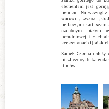
zamku górnego do któ
elementem jest góruj
hełmem. Na wewnętrzn
warowni, zwana „stud
herbowymi kartuszami.
ozdobnym białym neo
południowej i zachodn
kroksztynach i jońskic
Zamek Czocha należy d
niezliczonych kalenda
filmów.