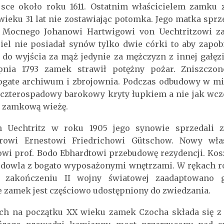
sce około roku 1611. Ostatnim właścicielem zamku 
wieku 31 lat nie zostawiając potomka. Jego matka sprz
I Mocnego Johanowi Hartwigowi von Uechtritzowi za 
el nie posiadał synów tylko dwie córki to aby zapob
e do wyjścia za mąż jedynie za mężczyzn z innej gałęz
pnia 1793 zamek strawił potężny pożar. Zniszczon
gate archiwum i zbrojownia. Podczas odbudowy w mi
zterospadowy barokowy kryty łupkiem a nie jak wcz
ż zamkową wieżę.
n Uechtritz w roku 1905 jego synowie sprzedali
rowi Ernestowi Friedrichowi Gütschow. Nowy właś
owi prof. Bodo Ebhardtowi przebudowę rezydencji. K
udowla z bogato wyposażonymi wnętrzami. W rękach 
o zakończeniu II wojny światowej zaadaptowan
zamek jest częściowo udostępniony do zwiedzania.
h na początku XX wieku zamek Czocha składa się z