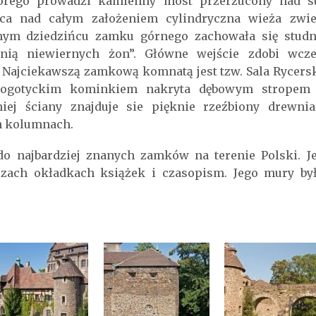
rego prowadzi kamienny most przerzucony nad su
ąca nad całym założeniem cylindryczna wieża zw
ym dziedzińcu zamku górnego zachowała się studn
nią niewiernych żon”. Główne wejście zdobi wcz
 Najciekawszą zamkową komnatą jest tzw. Sala Rycers
gotyckim kominkiem nakryta dębowym stropem 
iej ściany znajduje sie pięknie rzeźbiony drewni
h kolumnach.
o najbardziej znanych zamków na terenie Polski. J
rzach okładkach książek i czasopism. Jego mury był