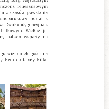
chą fosą. Najstarszym
ieńczona renesansowym
ia z czasów powstania
esnobarokowy portal z
ka. Dwukondygnacyjna z
belkowym. Wzdłuż jej
any balkon wsparty na
ego wizerunek gości na
y tłem do fabuły kilku