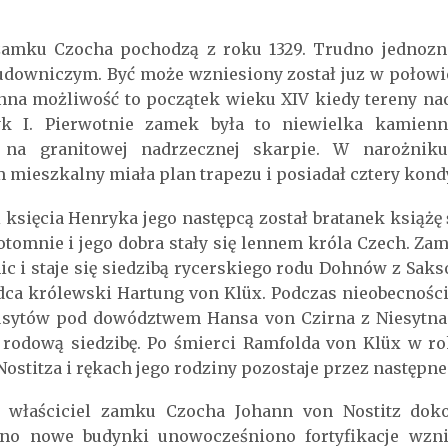
amku Czocha pochodzą z roku 1329. Trudno jednozna
budowniczym. Być może wzniesiony został juz w połowi
Inna możliwość to początek wieku XIV kiedy tereny n
yk I. Pierwotnie zamek była to niewielka kamien
na granitowej nadrzecznej skarpie. W narożnik
 mieszkalny miała plan trapezu i posiadał cztery kond
księcia Henryka jego następcą został bratanek książę 
tomnie i jego dobra stały się lennem króla Czech. Zam
ic i staje się siedzibą rycerskiego rodu Dohnów z Sak
adca królewski Hartung von Klüx. Podczas nieobecności
usytów pod dowództwem Hansa von Czirna z Niesytna.
rodową siedzibę. Po śmierci Ramfolda von Klüx w rok
ostitza i rękach jego rodziny pozostaje przez następne 
 właściciel zamku Czocha Johann von Nostitz doko
o nowe budynki unowocześniono fortyfikacje wznie