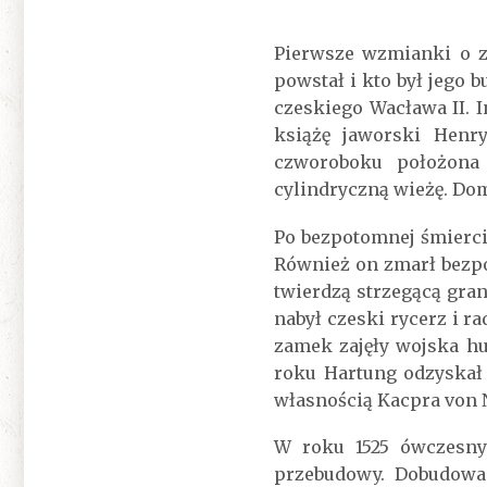
Pierwsze wzmianki o z
powstał i kto był jego 
czeskiego Wacława II. 
książę jaworski Henr
czworoboku położona 
cylindryczną wieżę. Dom
Po bezpotomnej śmierci 
Również on zmarł bezpo
twierdzą strzegącą gran
nabył czeski rycerz i r
zamek zajęły wojska h
roku Hartung odzyskał 
własnością Kacpra von N
W roku 1525 ówczesny
przebudowy. Dobudowan