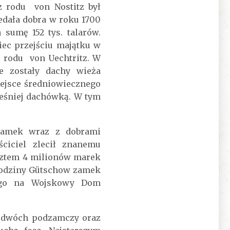
z rodu von Nostitz był
edała dobra w roku 1700
sumę 152 tys. talarów.
iec przejściu majątku w
i rodu von Uechtritz. W
e zostały dachy wieża
ejsce średniowiecznego
eśniej dachówką. W tym
 zamek wraz z dobrami
ciciel zlecił znanemu
osztem 4 milionów marek
rodziny Gütschow zamek
o go na Wojskowy Dom
 dwóch podzamczy oraz