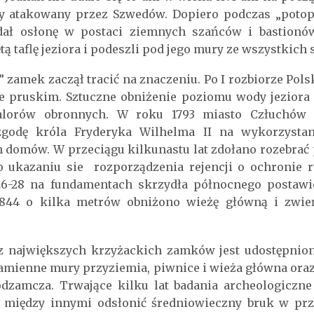
zy atakowany przez Szwedów. Dopiero podczas „potop
ał osłonę w postaci ziemnych szańców i bastionów
 taflę jeziora i podeszli pod jego mury ze wszystkich 
 zamek zaczął tracić na znaczeniu. Po I rozbiorze Pol
ie pruskim. Sztuczne obniżenie poziomu wody jezior
lorów obronnych. W roku 1793 miasto Człuchów s
zgodę króla Fryderyka Wilhelma II na wykorzysta
domów. W przeciągu kilkunastu lat zdołano rozebrać 
o ukazaniu sie rozporządzenia rejencji o ochronie 
826-28 na fundamentach skrzydła północnego postawi
1844 o kilka metrów obniżono wieżę główną i zwie
z największych krzyżackich zamków jest udostępniony
kamienne mury przyziemia, piwnice i wieża główna or
dzamcza. Trwające kilku lat badania archeologiczne
się między innymi odsłonić średniowieczny bruk w pr