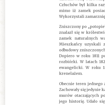
Człuchów był kilka ra
mimo iż zamek posiad
Wykorzystali zamarzniętą
Zniszczony po „potopie”
znalazł się w królestw
zamek naturalnych wa
Mieszkańcy uzyskali 
odbudowy zniszczonych 
Dopiero w roku 1811 p
rozbiórki. W latach 1
ewangelicki. W roku 
krenelażem.
Obecnie teren jednego 
Zachowały się jedynie 
murów otaczających po
jego historię. Udało 