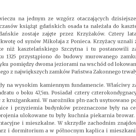
eczu na jednym ze wzgórz otaczających dzisiejsze
czasów książąt gdańskich osada ta należała do kaszte
ńskie zostaje zajęte przez Krzyżaków. Cztery lat
kwotę od synów Mikołaja z Ponieca. Krzyżacy uznali
sze niż kasztelańskiego Szczytna i tu postanowili z
ku 1325 przystąpiono do budowy murowanego zamku.
u pomiędzy dwoma jeziorami na wschód od lokowane
nego z największych zamków Państwa Zakonnego trwały 
egły na wysokim kamiennym fundamencie. Właściwy 
dratu o boku 47,5m. Posiadał cztery czterokondygnacy
c z krużgankami. W narożniku płn-zach usytuowano p
wnice i przyziemia budynków przeznaczone były na ce
rojenia ulokowane tu były kuchnia piekarnia browar. 
tacyjne i mieszkalne. W skrzydle zachodnim znajdowa
rz i dormitorium a w północnym kaplica i mieszkan