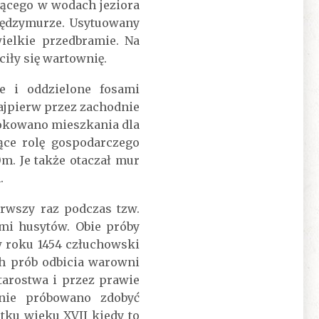
ącego w wodach jeziora
iędzymurze. Usytuowany
ielkie przedbramie. Na
iły się wartownię.
e i oddzielone fosami
Najpierw przez zachodnie
ulokowano mieszkania dla
ące rolę gospodarczego
. Je także otaczał mur
.
rwszy raz podczas tzw.
ami husytów. Obie próby
w roku 1454 człuchowski
h prób odbicia warowni
tarostwa i przez prawie
tnie próbowano zdobyć
tku wieku XVII kiedy to