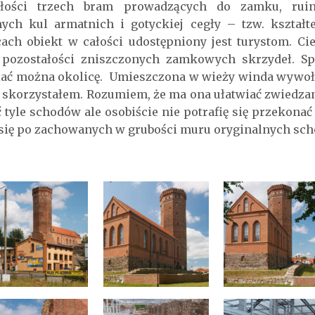
ałości trzech bram prowadzących do zamku, rui
ych kul armatnich i gotyckiej cegły – tzw. kształ
cach obiekt w całości udostępniony jest turystom. 
 pozostałości zniszczonych zamkowych skrzydeł. Spo
iać można okolicę. Umieszczona w wieży winda wywoł
nie skorzystałem. Rozumiem, że ma ona ułatwiać zwiedz
 tyle schodów ale osobiście nie potrafię się przekonać
 się po zachowanych w grubości muru oryginalnych sch