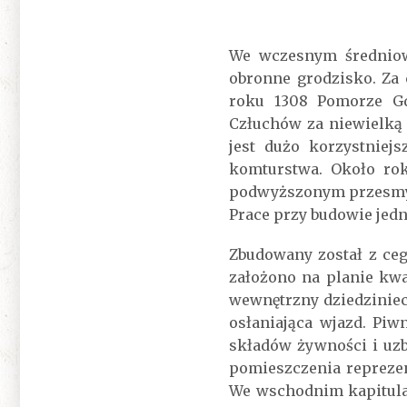
We wczesnym średniowi
obronne grodzisko. Za 
roku 1308 Pomorze Gda
Człuchów za niewielką 
jest dużo korzystniej
komturstwa. Około ro
podwyższonym przesmyk
Prace przy budowie jed
Zbudowany został z c
założono na planie kwa
wewnętrzny dziedzinie
osłaniająca wjazd. Pi
składów żywności i uzb
pomieszczenia reprezen
We wschodnim kapitula