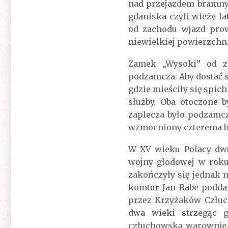
nad przejazdem bramny
gdaniska czyli wieży 
od zachodu wjazd prow
niewielkiej powierzchn
Zamek „Wysoki” od za
podzamcza. Aby dostać s
gdzie mieściły się spic
służby. Oba otoczone 
zaplecza było podzamc
wzmocniony czterema bas
W XV wieku Polacy dwu
wojny głodowej w roku 
zakończyły się jednak 
komtur Jan Rabe podda
przez Krzyżaków Człuch
dwa wieki strzegąc g
człuchowską warownię. 