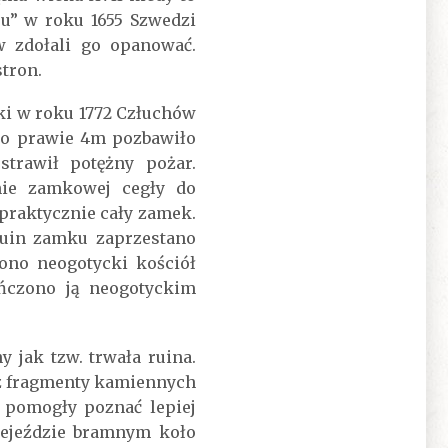
u” w roku 1655 Szwedzi
 zdołali go opanować.
stron.
ski w roku 1772 Człuchów
a o prawie 4m pozbawiło
trawił potężny pożar.
nie zamkowej cegły do
praktycznie cały zamek.
ruin zamku zaprzestano
ono neogotycki kościół
ńczono ją neogotyckim
 jak tzw. trwała ruina.
az fragmenty kamiennych
 pomogły poznać lepiej
zejeździe bramnym koło