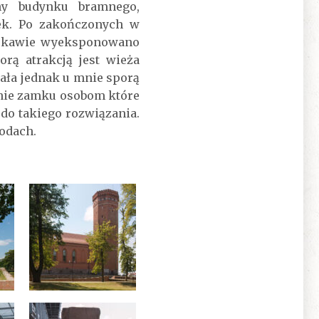
ny budynku bramnego,
tek. Po zakończonych w
Ciekawie wyeksponowano
rą atrakcją jest wieża
ała jednak u mnie sporą
anie zamku osobom które
 do takiego rozwiązania.
odach.