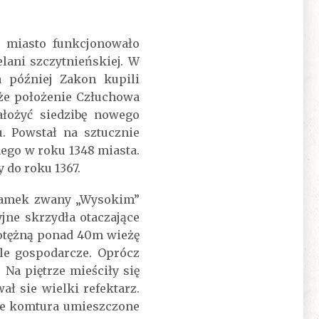
 miasto funkcjonowało
lani szczytnieńskiej. W
a później Zakon kupili
 że położenie Człuchowa
ałożyć siedzibę nowego
 Powstał na sztucznie
go w roku 1348 miasta.
do roku 1367.
zamek zwany „Wysokim”
jne skrzydła otaczające
otężną ponad 40m wieżę
le gospodarcze. Oprócz
Na piętrze mieściły się
ł sie wielki refektarz.
ie komtura umieszczone