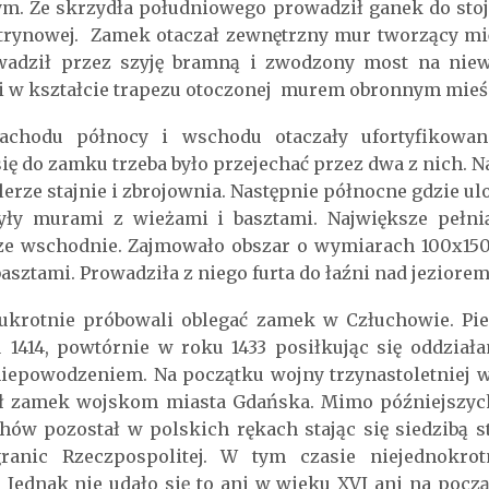
m. Ze skrzydła południowego prowadził ganek do stoj
latrynowej. Zamek otaczał zewnętrzny mur tworzący m
adził przez szyję bramną i zwodzony most na niew
i w kształcie trapezu otoczonej murem obronnym mieśc
chodu północy i wschodu otaczały ufortyfikowan
ię do zamku trzeba było przejechać przez dwa z nich. 
hlerze stajnie i zbrojownia. Następnie północne gdzie 
były murami z wieżami i basztami. Największe pełni
ze wschodnie. Zajmowało obszar o wymiarach 100x150m
ztami. Prowadziła z niego furta do łaźni nad jeziorem
krotnie próbowali oblegać zamek w Człuchowie. Pie
1414, powtórnie w roku 1433 posiłkując się oddział
niepowodzeniem. Na początku wojny trzynastoletniej 
ł zamek wojskom miasta Gdańska. Mimo późniejszyc
ów pozostał w polskich rękach stając się siedzibą s
ranic Rzeczpospolitej. W tym czasie niejednokro
Jednak nie udało się to ani w wieku XVI ani na począ