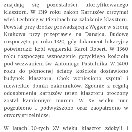
znajdują się pozostałości ufortyfikowanego
klasztoru. W 1319 roku zakon Kartuzów otrzymał
wieś Lechnicę w Pieninach na założenie klasztoru.
Powstał przy drodze prowadzącej z Węgier w stronę
Krakowa przy przeprawie na Dunajcu. Budowę
rozpoczęto po roku 1320, gdy dokument lokacyjny
potwierdził król węgierski Karol Robert. W 1360
roku rozpoczęto wznoszenie gotyckiego kościoła
pod wezwaniem św. Antoniego Pustelnika. W 1400
roku do północnej ściany kościoła dostawiono
budynek klasztoru. Obok wzniesiono szpital i
niewielkie domki zakonników. Zgodnie z regułą
odosobnienia kartuzów teren klasztoru otoczony
został kamiennym murem. W XV wieku mur
pogrubiono i podwyższono oraz zaopatrzono w
otwory strzelnicze.
W latach 30-tych XV wieku klasztor zdobyli i