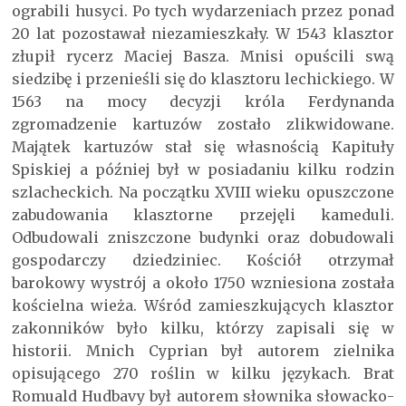
ograbili husyci. Po tych wydarzeniach przez ponad
20 lat pozostawał niezamieszkały. W 1543 klasztor
złupił rycerz Maciej Basza. Mnisi opuścili swą
siedzibę i przenieśli się do klasztoru lechickiego. W
1563 na mocy decyzji króla Ferdynanda
zgromadzenie kartuzów zostało zlikwidowane.
Majątek kartuzów stał się własnością Kapituły
Spiskiej a później był w posiadaniu kilku rodzin
szlacheckich. Na początku XVIII wieku opuszczone
zabudowania klasztorne przejęli kameduli.
Odbudowali zniszczone budynki oraz dobudowali
gospodarczy dziedziniec. Kościół otrzymał
barokowy wystrój a około 1750 wzniesiona została
kościelna wieża. Wśród zamieszkujących klasztor
zakonników było kilku, którzy zapisali się w
historii. Mnich Cyprian był autorem zielnika
opisującego 270 roślin w kilku językach. Brat
Romuald Hudbavy był autorem słownika słowacko-