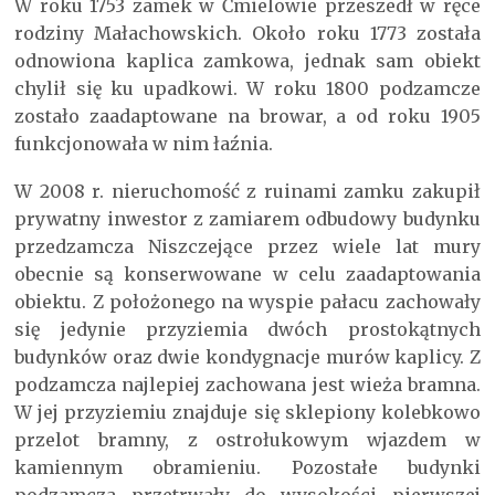
W roku 1753 zamek w Ćmielowie przeszedł w ręce
rodziny Małachowskich. Około roku 1773 została
odnowiona kaplica zamkowa, jednak sam obiekt
chylił się ku upadkowi. W roku 1800 podzamcze
zostało zaadaptowane na browar, a od roku 1905
funkcjonowała w nim łaźnia.
W 2008 r. nieruchomość z ruinami zamku zakupił
prywatny inwestor z zamiarem odbudowy budynku
przedzamcza Niszczejące przez wiele lat mury
obecnie są konserwowane w celu zaadaptowania
obiektu. Z położonego na wyspie pałacu zachowały
się jedynie przyziemia dwóch prostokątnych
budynków oraz dwie kondygnacje murów kaplicy. Z
podzamcza najlepiej zachowana jest wieża bramna.
W jej przyziemiu znajduje się sklepiony kolebkowo
przelot bramny, z ostrołukowym wjazdem w
kamiennym obramieniu. Pozostałe budynki