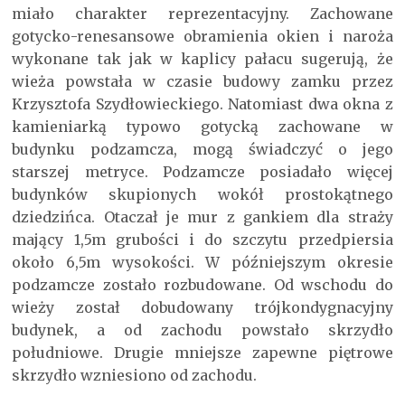
miało charakter reprezentacyjny. Zachowane
gotycko-renesansowe obramienia okien i naroża
wykonane tak jak w kaplicy pałacu sugerują, że
wieża powstała w czasie budowy zamku przez
Krzysztofa Szydłowieckiego. Natomiast dwa okna z
kamieniarką typowo gotycką zachowane w
budynku podzamcza, mogą świadczyć o jego
starszej metryce. Podzamcze posiadało więcej
budynków skupionych wokół prostokątnego
dziedzińca. Otaczał je mur z gankiem dla straży
mający 1,5m grubości i do szczytu przedpiersia
około 6,5m wysokości. W późniejszym okresie
podzamcze zostało rozbudowane. Od wschodu do
wieży został dobudowany trójkondygnacyjny
budynek, a od zachodu powstało skrzydło
południowe. Drugie mniejsze zapewne piętrowe
skrzydło wzniesiono od zachodu.