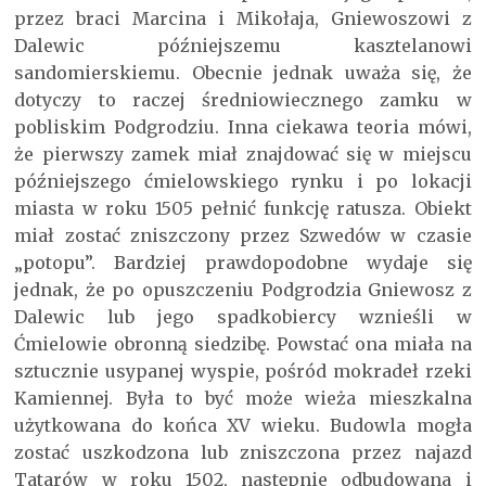
przez braci Marcina i Mikołaja, Gniewoszowi z
Dalewic późniejszemu kasztelanowi
sandomierskiemu. Obecnie jednak uważa się, że
dotyczy to raczej średniowiecznego zamku w
pobliskim Podgrodziu. Inna ciekawa teoria mówi,
że pierwszy zamek miał znajdować się w miejscu
późniejszego ćmielowskiego rynku i po lokacji
miasta w roku 1505 pełnić funkcję ratusza. Obiekt
miał zostać zniszczony przez Szwedów w czasie
„potopu”. Bardziej prawdopodobne wydaje się
jednak, że po opuszczeniu Podgrodzia Gniewosz z
Dalewic lub jego spadkobiercy wznieśli w
Ćmielowie obronną siedzibę. Powstać ona miała na
sztucznie usypanej wyspie, pośród mokradeł rzeki
Kamiennej. Była to być może wieża mieszkalna
użytkowana do końca XV wieku. Budowla mogła
zostać uszkodzona lub zniszczona przez najazd
Tatarów w roku 1502, następnie odbudowana i