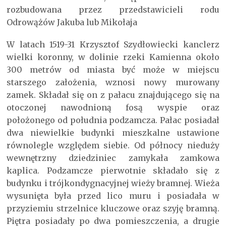
rozbudowana przez przedstawicieli rodu
Odrowążów Jakuba lub Mikołaja
W latach 1519-31 Krzysztof Szydłowiecki kanclerz
wielki koronny, w dolinie rzeki Kamienna około
300 metrów od miasta być może w miejscu
starszego założenia, wznosi nowy murowany
zamek. Składał się on z pałacu znajdującego się na
otoczonej nawodnioną fosą wyspie oraz
położonego od południa podzamcza. Pałac posiadał
dwa niewielkie budynki mieszkalne ustawione
równolegle względem siebie. Od północy nieduży
wewnętrzny dziedziniec zamykała zamkowa
kaplica. Podzamcze pierwotnie składało się z
budynku i trójkondygnacyjnej wieży bramnej. Wieża
wysunięta była przed lico muru i posiadała w
przyziemiu strzelnice kluczowe oraz szyję bramną.
Piętra posiadały po dwa pomieszczenia, a drugie