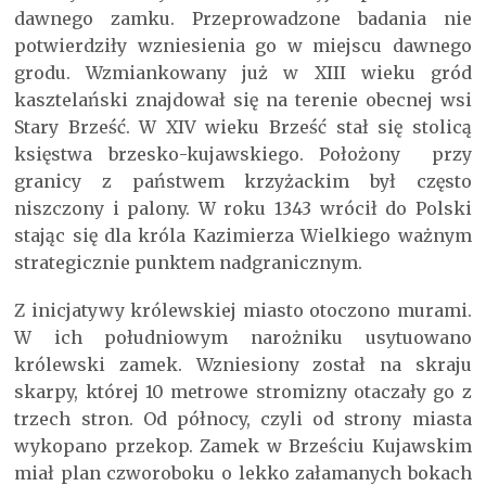
dawnego zamku. Przeprowadzone badania nie
potwierdziły wzniesienia go w miejscu dawnego
grodu. Wzmiankowany już w XIII wieku gród
kasztelański znajdował się na terenie obecnej wsi
Stary Brześć. W XIV wieku Brześć stał się stolicą
księstwa brzesko-kujawskiego. Położony przy
granicy z państwem krzyżackim był często
niszczony i palony. W roku 1343 wrócił do Polski
stając się dla króla Kazimierza Wielkiego ważnym
strategicznie punktem nadgranicznym.
Z inicjatywy królewskiej miasto otoczono murami.
W ich południowym narożniku usytuowano
królewski zamek. Wzniesiony został na skraju
skarpy, której 10 metrowe stromizny otaczały go z
trzech stron. Od północy, czyli od strony miasta
wykopano przekop. Zamek w Brześciu Kujawskim
miał plan czworoboku o lekko załamanych bokach