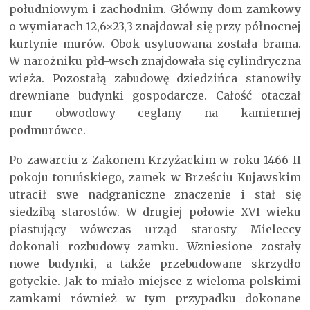
południowym i zachodnim. Główny dom zamkowy
o wymiarach 12,6×23,3 znajdował się przy północnej
kurtynie murów. Obok usytuowana została brama.
W narożniku płd-wsch znajdowała się cylindryczna
wieża. Pozostałą zabudowę dziedzińca stanowiły
drewniane budynki gospodarcze. Całość otaczał
mur obwodowy ceglany na kamiennej
podmurówce.
Po zawarciu z Zakonem Krzyżackim w roku 1466 II
pokoju toruńskiego, zamek w Brześciu Kujawskim
utracił swe nadgraniczne znaczenie i stał się
siedzibą starostów. W drugiej połowie XVI wieku
piastujący wówczas urząd starosty Mieleccy
dokonali rozbudowy zamku. Wzniesione zostały
nowe budynki, a także przebudowane skrzydło
gotyckie. Jak to miało miejsce z wieloma polskimi
zamkami również w tym przypadku dokonane