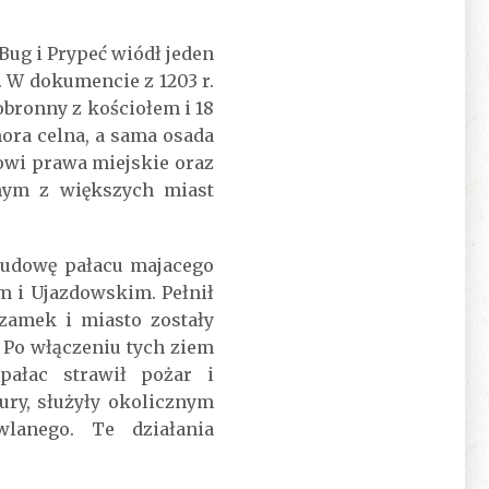
Bug i Prypeć wiódł jeden
 W dokumencie z 1203 r.
bronny z kościołem i 18
ora celna, a sama osada
kowi prawa miejskie oraz
dnym z większych miast
 budowę pałacu majacego
 i Ujazdowskim. Pełnił
 zamek i miasto zostały
 Po włączeniu tych ziem
pałac strawił pożar i
ury, służyły okolicznym
lanego. Te działania