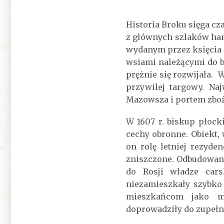
Historia Broku sięga cz
z głównych szlaków han
wydanym przez księcia 
wsiami należącymi do b
prężnie się rozwijała. 
przywilej targowy. Na
Mazowsza i portem zbo
W 1607 r. biskup płock
cechy obronne. Obiekt
on rolę letniej rezyde
zniszczone. Odbudowany
do Rosji władze cars
niezamieszkały szybko 
mieszkańcom jako mi
doprowadziły do zupełne