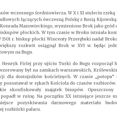
asów wczesnego średniowiecza. W X i XI stuleciu rzeką 
dlowych łączących ówczesną Polskę z Rusią Kijowską.
Konrada Mazowieckiego, wymieniono Brok jako gród o
iskupów płockich. W tym czasie w Broku istniała kom
W 1501 r. biskup płocki Wincenty Przerębski nadał Bro
jwiększy rozkwit osiągnął Brok w XVI w. będąc je
żowym na Bugu.
i Henryk Firlej przy ujściu Turki do Bugu rozpoczął
, wzorowany był na zamkach warszawskich, Królewskim
ncji dla dostojników kościelnych. W czasie „potopu”
 pozostawał w rękach Kościoła do czasów rozbiorów.
kie skonfiskowały majątek bisupów. Opuszczony 
popadł w ruinę. Na początku XX istniejące jeszcze m
ejsce pozyskiwania darmowego materiału budow
j rozbiórki pałacu.